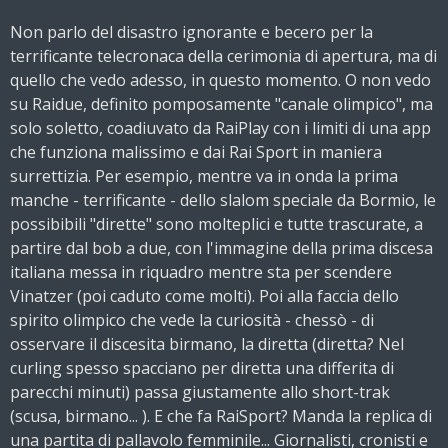
Non parlo del disastro ignorante e becero per la
terrificante telecronaca della cerimonia di apertura, ma di
quello che vedo adesso, in questo momento. O non vedo
su Raidue, definito pomposamente "canale olimpico", ma
solo soletto, coadiuvato da RaiPlay con i limiti di una app
che funziona malissimo e dai Rai Sport in maniera
surrettizia. Per esempio, mentre va in onda la prima
manche - terrificante - dello slalom speciale da Bormio, le
possibibili "dirette" sono molteplici e tutte trascurate, a
partire dal bob a due, con l'immagine della prima discesa
italiana messa in riquadro mentre sta per scendere
Vinatzer (poi caduto come molti). Poi alla faccia dello
spirito olimpico che vede la curiosità - chessò - di
osservare il discesita birmano, la diretta (diretta? Nel
curling spesso spacciano per diretta una differita di
parecchi minuti) passa giustamente allo short-trak
(scusa, birmano... ). E che fa RaiSport? Manda la replica di
una partita di pallavolo femminile... Giornalisti, cronisti e