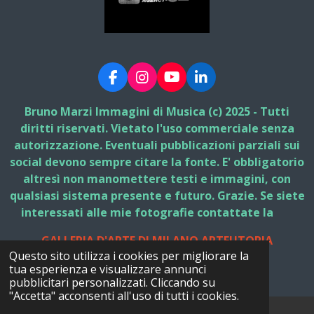
F
I
Y
L
a
n
o
i
c
s
u
n
Bruno Marzi Immagini di Musica (c) 2025 - Tutti
e
t
T
k
diritti riservati. Vietato l'uso commerciale senza
b
a
u
e
autorizzazione. Eventuali pubblicazioni parziali sui
o
g
b
d
social devono sempre citare la fonte. E' obbligatorio
o
r
e
I
k
a
n
altresì non manomettere testi e immagini, con
m
qualsiasi sistema presente e futuro. Grazie. Se siete
interessati alle mie fotografie contattate la
GALLERIA D'ARTE DI MILANO ARTEUTOPIA
Questo sito utilizza i cookies per migliorare la
© 2025 - 2026 Bruno Marzi Immagini di Musica
tua esperienza e visualizzare annunci
Fornito da
Webador
pubblicitari personalizzati. Cliccando su
"Accetta" acconsenti all'uso di tutti i cookies.