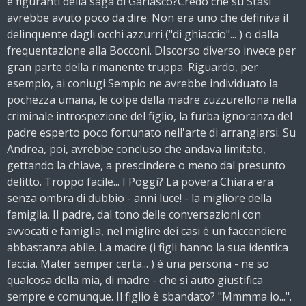
e figuranti della saga di Garlasco?Credo che su Stasi
avrebbe avuto poco da dire. Non era uno che definiva il
delinquente dagli occhi azzurri ("di ghiaccio"... ) o dalla
frequentazione alla Bocconi. DIscorso diverso invece per
gran parte della rimanente truppa. Riguardo, per
esempio, ai coniugi Sempio ne avrebbe individuato la
pochezza umana, le colpe della madre zuzzurellona nella
criminale introspezione del figlio, la furba ignoranza del
padre esperto poco fortunato nell'arte di arrangiarsi. Su
Andrea, poi, avrebbe concluso che andava limitato,
gettando la chiave, a prescindere o meno dal presunto
delitto. Troppo facile... I Poggi? La povera Chiara era
senza ombra di dubbio - anni luce! - la migliore della
famiglia. Il padre, dal tono delle conversazioni con
avvocati e famiglia, nel miglire dei casi è un faccendiere
abbastanza abile. La madre (i figli hanno la sua identica
faccia. Mater semper certa... ) é una persona - ne so
qualcosa della mia, di madre - che si auto giustifica
sempre e comunque. Il figlio è sbandato? "Mmmma io...".