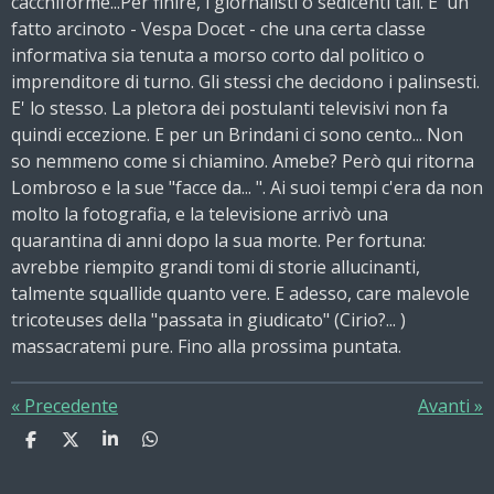
cacchiforme...Per finire, i giornalisti o sedicenti tali. E' un
fatto arcinoto - Vespa Docet - che una certa classe
informativa sia tenuta a morso corto dal politico o
imprenditore di turno. Gli stessi che decidono i palinsesti.
E' lo stesso. La pletora dei postulanti televisivi non fa
quindi eccezione. E per un Brindani ci sono cento... Non
so nemmeno come si chiamino. Amebe? Però qui ritorna
Lombroso e la sue "facce da... ". Ai suoi tempi c'era da non
molto la fotografia, e la televisione arrivò una
quarantina di anni dopo la sua morte. Per fortuna:
avrebbe riempito grandi tomi di storie allucinanti,
talmente squallide quanto vere. E adesso, care malevole
tricoteuses della "passata in giudicato" (Cirio?... )
massacratemi pure. Fino alla prossima puntata.
«
Precedente
Avanti
»
C
C
C
C
o
o
o
o
n
n
n
n