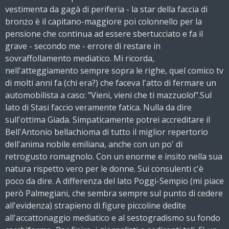
vestimenta da gagà di periferia - la star della faccia di
bronzo è il capitano-maggiore poi colonnello per la
pensione che continua ad essere sbertucciato e fa il
grave - secondo me - errore di restare in
sovraffollamento mediatico. Mi ricorda,
nell'atteggiamento sempre sopra le righe, quel comico tv
di molti anni fa (chi era?) che faceva l'atto di fermare un
automobilista a caso: "Vieni, vieni che ti mazzuolo!".Sul
lato di Stasi faccio veramente fatica. Nulla da dire
sull'ottima Giada. Simpaticamente potrei accreditare il
Bell'Antonio bellachioma di tutto il miglior repertorio
dell'anima nobile emiliana, anche con un po' di
retrogusto romagnolo. Con un enorme e insito nella sua
natura rispetto vero per le donne. Sui consulenti c'è
poco da dire. A differenza del lato Poggi-Sempio (mi piace
però Palmegiani, che sembra sempre sul punto di cedere
all'evidenza) strapieno di figure piccoline dedite
all'accattonaggio mediatico e al sestogradismo su fondo