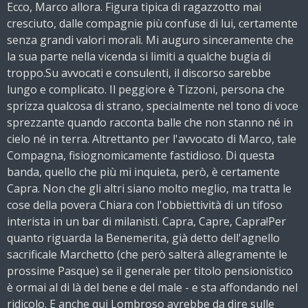
Ecco, Marco allora. Figura tipica di ragazzotto mai
cresciuto, dalle compagnie più confuse di lui, certamente
senza grandi valori morali. Mi auguro sinceramente che
la sua parte nella vicenda si limiti a qualche bugia di
troppo.Su avvocati e consulenti, il discorso sarebbe
lungo e complicato. Il peggiore è Tizzoni, persona che
sprizza qualcosa di strano, specialmente nel tono di voce
sprezzante quando racconta balle che non stanno né in
cielo né in terra. Altrettanto per l'avvocato di Marco, tale
Compagna, fisiognomicamente fastidioso. Di questa
banda, quello che più mi inquieta, però, è certamente
Capra. Non che gli altri siano molto meglio, ma tratta le
cose della povera Chiara con l'obbiettività di un tifoso
interista in un bar di milanisti. Capra, Capre, Capra!Per
quanto riguarda la Benemerita, già detto dell'agnello
sacrificale Marchetto (che però salterà allegramente le
prossime Pasque) se il generale per titolo pensionistico
è ormai al di là del bene e del male - e sta affondando nel
ridicolo. E anche qui Lombroso avrebbe da dire sulle