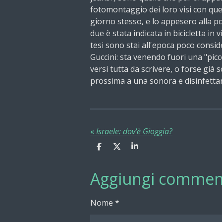
fotomontaggio dei loro visi con que
giorno stesso, e lo appesero alla por
due è stata indicata in bicicletta in 
tesi sono stai all'epoca poco consi
Guccini: sta venendo fuori una "picc
versi tutta da scrivere, o forse già s
prossima a una sonora e disinfetta
«
Israele: dov'è Gioggia?
C
C
C
o
o
o
n
n
n
Aggiungi commen
d
d
d
i
i
i
v
v
v
i
i
i
Nome *
d
d
d
i
i
i