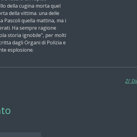
llo della cugina morta quel
ta della vittima. una delle
via Pascoli quella mattina, ma i
derati. Ha sempre ragione
ola storia ignobile", per molti
critta dagli Organi di Polizia e
nte esplosione.
Zi' D
to