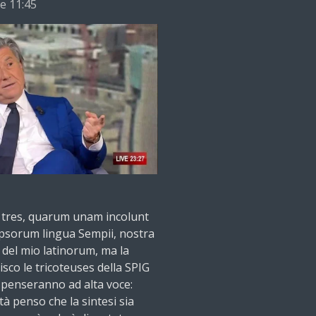
re 11:45
s tres, quarum unam incolunt
 ipsorum lingua Sempii, nostra
à del mio latinorum, ma la
co le tricoteuses della SPIG
 penseranno ad alta voce:
tà penso che la sintesi sia