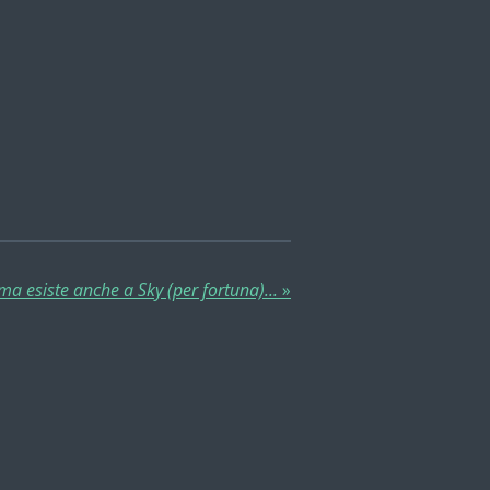
ima esiste anche a Sky (per fortuna)...
»