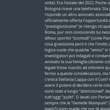
volte). Era l'estate del 2022. Poche
Bologna riceve una telefonata. Sta 
risponde un altro avvocato associat
ufficialmente offerta l'opportunità 
"prestigiosissime" (e ritengo strap
Roma, pur non conoscendo lui ness
difeso sportivi "scomodi" (come Pan
cosa gravissima però è che l'invito
logica vuole che qualche "amico" in
investigatori poi indagati e condan
avvisato la sua famiglia (diciamo co
legale fosse riuscito ad ottenere que
fermo a queste considerazioni, ma i
c'entra Stefania Cappa con il Coni?
avere il potere di decidere certe co
sono stati a lungo "attenzionati" d
tutt'oggi "puliti". O lavati con Perla
sempre che le "Gemelle Wampum" (ri
jeans?) sono quelle che pur di appa