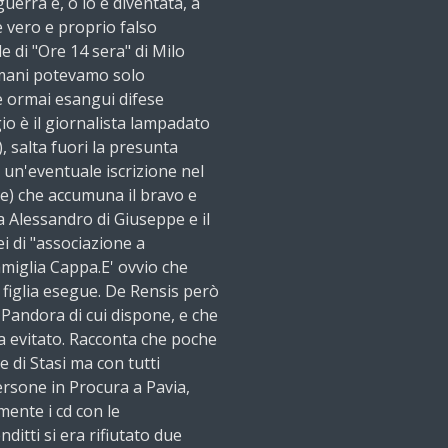
erra è, o lo è diventata, a
e vero e proprio falso
e di "Ore 14 sera" di Milo
umani potevamo solo
le ormai esangui difese
gio è il giornalista lampadato
, salta fuori la presunta
 un'eventuale iscrizione nel
ge) che accumuna il bravo e
 Alessandro di Giuseppe e il
i di "associazione a
famiglia Cappa.E' ovvio che
la figlia esegue. De Rensis però
i Pandora di cui dispone, e che
a evitato. Racconta che poche
e di Stasi ma con tutti
persone in Procura a Pavia,
mente i cd con le
ditti si era rifiutato due