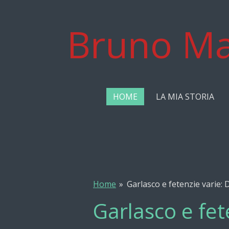
Vai
al
Bruno Ma
contenuto
principale
HOME
LA MIA STORIA
Home
»
Garlasco e fetenzie varie: D
Garlasco e fet