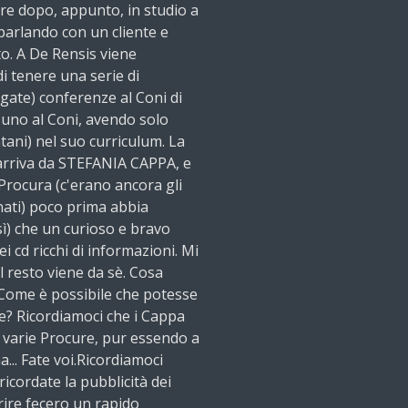
 ore dopo, appunto, in studio a
parlando con un cliente e
o. A De Rensis viene
di tenere una serie di
agate) conferenze al Coni di
uno al Coni, avendo solo
tani) nel suo curriculum. La
 arriva da STEFANIA CAPPA, e
 Procura (c'erano ancora gli
nati) poco prima abbia
sì) che un curioso e bravo
i cd ricchi di informazioni. Mi
l resto viene da sè. Cosa
 Come è possibile che potesse
se? Ricordiamoci che i Cappa
a varie Procure, pur essendo a
na... Fate voi.Ricordiamoci
cordate la pubblicità dei
rire fecero un rapido