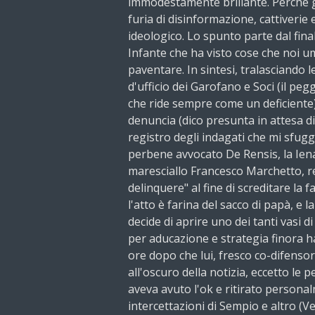
immodestamente brillante. Perché gu
furia di disinformazione, cattiverie 
ideologico. Lo spunto parte dal final
Infante che ha visto cose che noi 
paventare. In sintesi, tralasciando 
d'ufficio dei Garofano e Soci (il peg
che ride sempre come un deficiente)
denuncia (dico presunta in attesa di
registro degli indagati che mi sfug
perbene avvocato De Rensis, la Iena
maresciallo Francesco Marchetto, re
delinquere" al fine di screditare la 
l'atto è farina del sacco di papà, e 
decide di aprire uno dei tanti vasi d
per aducazione e strategia finora h
ore dopo che lui, fresco co-difensor
all'oscuro della notizia, eccetto le 
aveva avuto l'ok e ritirato personal
intercettazioni di Sempio e altro (Ven