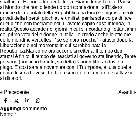
spallucce. Hanno altro per la testa. Siamo forse l'unico Paese
al Mondo che non difende i propri connazionali all'Estero
(anche dei deputati della Repubblica tra loro) se ingiustamente
privati della libertà, picchiati e umiliati per la sola colpa di fare
quello che non facciamo noi. E avrete capito cosa intenda, in
realtà.Questo accade nei giorni in cui si ricordano gli ottant'anni
dal primo voto delle donne in Italia - e credo anche le otto ore
delle mondine vercellesi, "se sembran poche" - giusto dopo la
Liberazione e nel momento in cui sarebbe nata la
Repubblica.Mai come ora occorre smetterla. Il tempo degli
struzzi è finito. Il tempo dei fascisti al governo sta finendo, Tante
persone (anche in Israele, va detto) stanno liberandosi dal
giogo. E così sarà a novembre con il Trumpone, e tutta quella
genìa di servi bavosi che fa da sempre da contorno e sollazzo
ai dittatori.
«
Precedente
Avanti
»
C
C
C
C
o
o
o
o
Aggiungi commento
n
n
n
n
Nome *
d
d
d
d
i
i
i
i
v
v
v
v
i
i
i
i