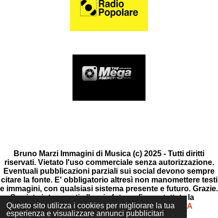
F
I
Y
L
a
n
o
i
Bruno Marzi Immagini di Musica (c) 2025 - Tutti diritti
c
s
u
n
riservati. Vietato l'uso commerciale senza autorizzazione.
e
t
T
k
Eventuali pubblicazioni parziali sui social devono sempre
b
a
u
e
citare la fonte. E' obbligatorio altresì non manomettere testi
o
g
b
d
e immagini, con qualsiasi sistema presente e futuro. Grazie.
o
r
e
I
Se siete interessati alle mie fotografie contattate la
k
a
n
Questo sito utilizza i cookies per migliorare la tua
GALLERIA D'ARTE DI MILANO ARTEUTOPIA
m
esperienza e visualizzare annunci pubblicitari
© 2025 - 2026 Bruno Marzi Immagini di Musica