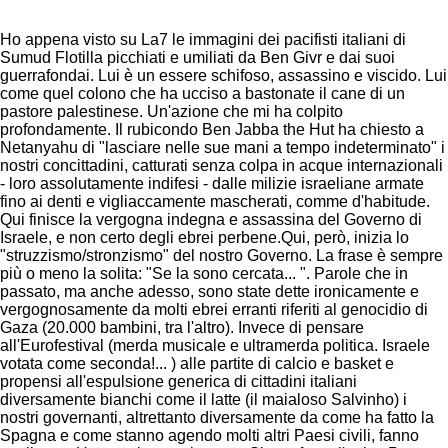
Ho appena visto su La7 le immagini dei pacifisti italiani di
Sumud Flotilla picchiati e umiliati da Ben Givr e dai suoi
guerrafondai. Lui è un essere schifoso, assassino e viscido. Lui
come quel colono che ha ucciso a bastonate il cane di un
pastore palestinese. Un'azione che mi ha colpito
profondamente. Il rubicondo Ben Jabba the Hut ha chiesto a
Netanyahu di "lasciare nelle sue mani a tempo indeterminato" i
nostri concittadini, catturati senza colpa in acque internazionali
- loro assolutamente indifesi - dalle milizie israeliane armate
fino ai denti e vigliaccamente mascherati, comme d'habitude.
Qui finisce la vergogna indegna e assassina del Governo di
Israele, e non certo degli ebrei perbene.Qui, però, inizia lo
"struzzismo/stronzismo" del nostro Governo. La frase è sempre
più o meno la solita: "Se la sono cercata... ". Parole che in
passato, ma anche adesso, sono state dette ironicamente e
vergognosamente da molti ebrei erranti riferiti al genocidio di
Gaza (20.000 bambini, tra l'altro). Invece di pensare
all'Eurofestival (merda musicale e ultramerda politica. Israele
votata come seconda!... ) alle partite di calcio e basket e
propensi all'espulsione generica di cittadini italiani
diversamente bianchi come il latte (il maialoso Salvinho) i
nostri governanti, altrettanto diversamente da come ha fatto la
Spagna e come stanno agendo molti altri Paesi civili, fanno