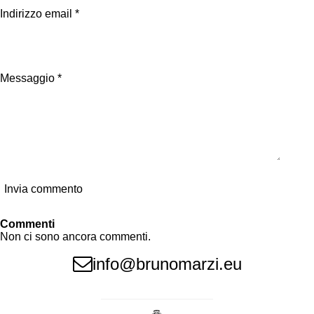
d
d
d
d
i
i
i
i
Indirizzo email *
Messaggio *
Invia commento
Commenti
Non ci sono ancora commenti.
info@brunomarzi.eu