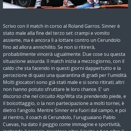
Scrivo con il match in corso al Roland Garros. Sinner è
stato male alla fine del terzo set: crampi e vomito
assieme, ma è ancora lì a lottare contro un Cerundolo
fino ad allora annichilito. Se non si ritirerà,
probabilmente vincerà ugualmente. Due cose su questa
situazione assurda. Il match inizia a mezzogiorno, con il
caldo che sta facendo in questi giorni dappertutto e la
percezione di quasi una quarantina di gradi per l'umidità.
Molti giocatori sono già stati male e si sono ritirati; altri
non hanno potuto sfruttare le loro chance. E' un
discorso che nel circuito Atp/Wta sta prendendo piede, e
il boicottaggio, o la non partecipazione a molti tornei, è
dietro l'angolo. Mentre Sinner era fuori dal campo, e poi
al rientro, il coach di Cerundolo, l'uruguaiano Pablo
Cuevas, ha dato il peggio come immagine e sportività,