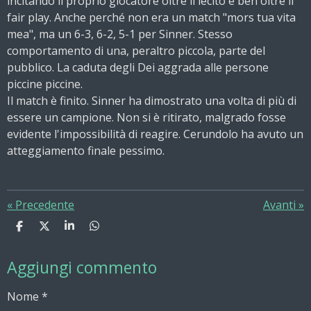
incitando il proprio giocatore oltre il lecito e ben oltre il
fair play. Anche perché non era un match "mors tua vita
mea", ma un 6-3, 6-2, 5-1 per Sinner. Stesso
comportamento di una, peraltro piccola, parte del
pubblico. La caduta degli Dei aggrada alle persone
piccine piccine.
Il match è finito. Sinner ha dimostrato una volta di più di
essere un campione. Non si è ritirato, malgrado fosse
evidente l'impossibilità di reagire. Cerundolo ha avuto un
atteggiamento finale pessimo.
«
Precedente
Avanti
»
C
C
C
C
o
o
o
o
n
n
n
n
Aggiungi commento
d
d
d
d
i
i
i
i
v
v
v
v
Nome *
i
i
i
i
d
d
d
d