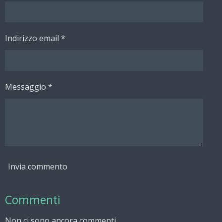
i
i
i
i
Indirizzo email *
Messaggio *
Invia commento
Commenti
Non ci sono ancora commenti.