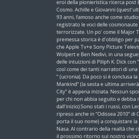
eroi della pionieristica ricerca post 
Cosmo. Achille e Giovanni (quest'u
93 anni, famoso anche come studio
registrato le voci delle cosmonaute 
terrorizzate. Un po' come il Major 
premessa storica è d'obbligo per pa
che Apple Tv+e Sony Picture Telev
Wolpert e Ben Nedivi, in una segue
delle intuizioni di Piliph K. Dick co
così come dei tanti narratori di una st
" (ucronia). Da poco si è conclusa la
Mankind" (la sesta e ultima arriverà
City" è appena iniziata. Nessun spo
per chi non abbia seguito e debba rim
dall'inizio).Sono stati i russi, con 
ripreso anche in "Odissea 2010" di
porta il suo nome) a conquistare la
Nasa. Al contrario della realtà che c
il prossimo ritorno sul nostro vicin