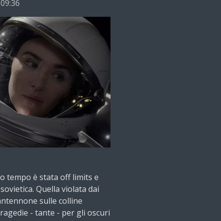
 09:36
go tempo è stata off limits e
ovietica. Quella violata dai
 antennone sulle colline
ragedie - tante - per gli oscuri