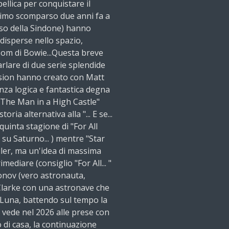
bellica per conquistare il
ltimo scomparso due anni fa a
so della Sindone) hanno
disperse nello spazio,
Tom di Bowie...Questa breve
rlare di due serie splendide
ision hanno creato con Matt
nza logica e fantastica degna
n "The Man in a High Castle"
oria alternativa alla "... E se...
 quinta stagione di "For All
 su Saturno... ) mentre "Star
iler, ma un'idea di massima
ediare (consiglio "For All... "
Leonov (vero astronauta,
 Clarke con una astronave che
 Luna, battendo sul tempo la
i vede nel 2026 alle prese con
o di casa, la continuazione