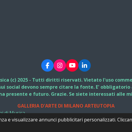
F
I
Y
L
a
n
o
i
c
s
u
n
ca (c) 2025 - Tutti diritti riservati. Vietato l'uso comm
e
t
T
k
 sui social devono sempre citare la fonte. E' obbligatori
b
a
u
e
ma presente e futuro. Grazie. Se siete interessati all
o
g
b
d
o
r
e
I
GALLERIA D'ARTE DI MILANO ARTEUTOPIA
k
a
n
m
i di Musica
nza e visualizzare annunci pubblicitari personalizzati. Clicca