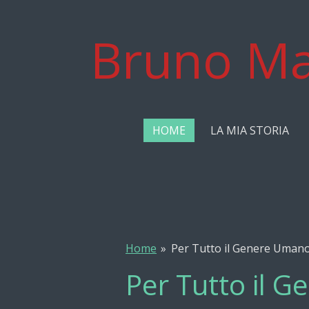
Vai
al
Bruno Ma
contenuto
principale
HOME
LA MIA STORIA
Home
»
Per Tutto il Genere Umano 
Per Tutto il G