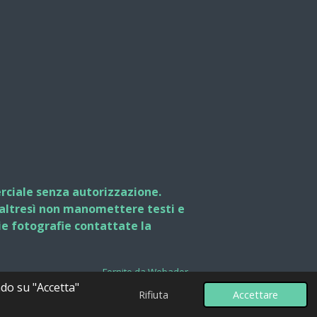
erciale senza autorizzazione.
o altresì non manomettere testi e
e mie fotografie contattate la
Fornito da
Webador
ndo su "Accetta"
Rifiuta
Accettare