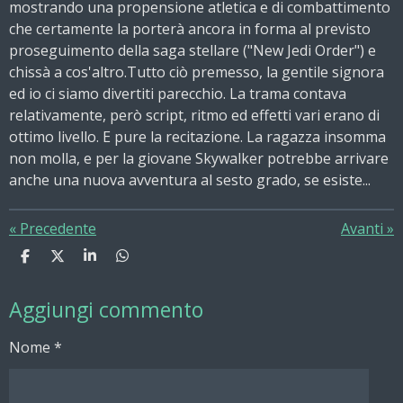
mostrando una propensione atletica e di combattimento
che certamente la porterà ancora in forma al previsto
proseguimento della saga stellare ("New Jedi Order") e
chissà a cos'altro.Tutto ciò premesso, la gentile signora
ed io ci siamo divertiti parecchio. La trama contava
relativamente, però script, ritmo ed effetti vari erano di
ottimo livello. E pure la recitazione. La ragazza insomma
non molla, e per la giovane Skywalker potrebbe arrivare
anche una nuova avventura al sesto grado, se esiste...
«
Precedente
Avanti
»
C
C
C
C
o
o
o
o
n
n
n
n
Aggiungi commento
d
d
d
d
i
i
i
i
v
v
v
v
Nome *
i
i
i
i
d
d
d
d
i
i
i
i