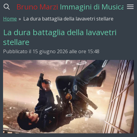
Bruno Marzi
Immagini di Musica
Vai
al
Home
»
La dura battaglia della lavavetri stellare
contenuto
principale
La dura battaglia della lavavetri
stellare
Pubblicato il 15 giugno 2026 alle ore 15:48