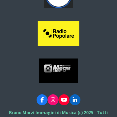
F
I
Y
L
a
n
o
i
c
s
u
n
Bruno Marzi Immagini di Musica (c) 2025 - Tutti
e
t
T
k