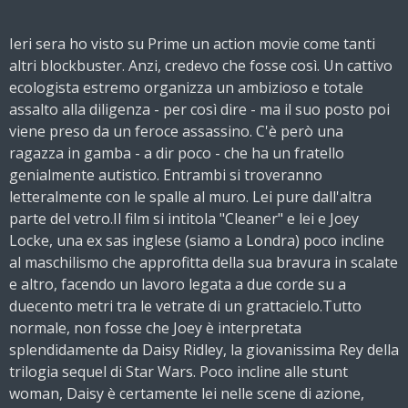
Ieri sera ho visto su Prime un action movie come tanti
altri blockbuster. Anzi, credevo che fosse così. Un cattivo
ecologista estremo organizza un ambizioso e totale
assalto alla diligenza - per così dire - ma il suo posto poi
viene preso da un feroce assassino. C'è però una
ragazza in gamba - a dir poco - che ha un fratello
genialmente autistico. Entrambi si troveranno
letteralmente con le spalle al muro. Lei pure dall'altra
parte del vetro.Il film si intitola "Cleaner" e lei e Joey
Locke, una ex sas inglese (siamo a Londra) poco incline
al maschilismo che approfitta della sua bravura in scalate
e altro, facendo un lavoro legata a due corde su a
duecento metri tra le vetrate di un grattacielo.Tutto
normale, non fosse che Joey è interpretata
splendidamente da Daisy Ridley, la giovanissima Rey della
trilogia sequel di Star Wars. Poco incline alle stunt
woman, Daisy è certamente lei nelle scene di azione,