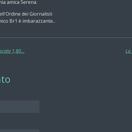
mia amica Serena.
l'Ordine dei Giornalisti
mico Br1 è imbarazzante...
scala 1,80...
La 
to