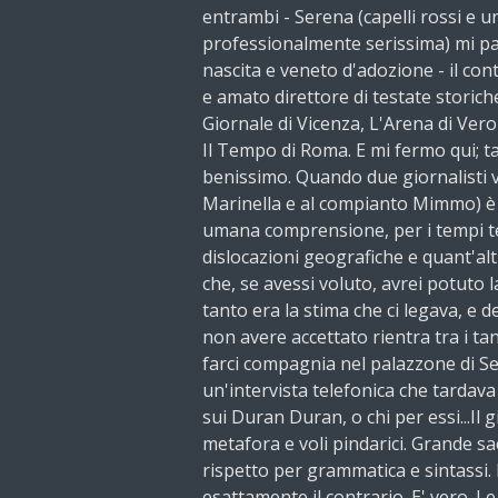
entrambi - Serena (capelli rossi e u
professionalmente serissima) mi par
nascita e veneto d'adozione - il contr
e amato direttore di testate storiche
Giornale di Vicenza, L'Arena di Ver
Il Tempo di Roma. E mi fermo qui; t
benissimo. Quando due giornalisti 
Marinella e al compianto Mimmo) è 
umana comprensione, per i tempi tec
dislocazioni geografiche e quant'alt
che, se avessi voluto, avrei potuto l
tanto era la stima che ci legava, e de
non avere accettato rientra tra i tant
farci compagnia nel palazzone di Se
un'intervista telefonica che tardava
sui Duran Duran, o chi per essi...Il 
metafora e voli pindarici. Grande sacr
rispetto per grammatica e sintassi.
esattamente il contrario. E' vero. Le