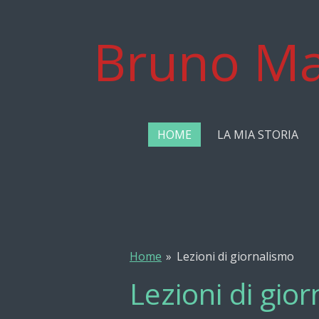
Vai
al
Bruno Ma
contenuto
principale
HOME
LA MIA STORIA
Home
»
Lezioni di giornalismo
Lezioni di gio