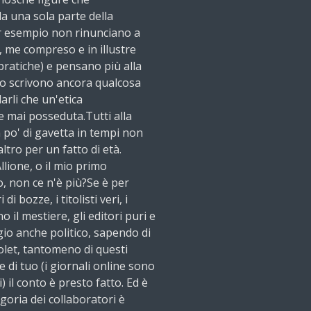
a una sola parte della
er esempio non rinunciano a
, me compreso e in illustre
ratiche) e pensano più alla
so scrivono ancora qualcosa
arli che un'etica
 mai posseduta.Tutti alla
 po' di gavetta in tempi non
ltro per un fatto di età.
lione, o il mio primo
o, non ce n'è più?Se è per
i bozze, i titolisti veri, i
 il mestiere, gli editori puri e
egio anche politico, sapendo di
let, tantomeno di questi
e di tuo (i giornali online sono
 il conto è presto fatto. Ed è
goria dei collaboratori è