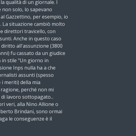
a qualità di un giornale. I
 e non solo, lo sapevano
 al Gazzettino, per esempio, io
. La situazione cambiò molto
 direttori travicello, con
ssunti. Anche in questo caso
 diritto all'assunzione (3800
 anni) fu cassato da un giudice
in stile "Un giorno in
sione Inps nulla ha a che
rnalisti assunti (spesso
 i meriti) della mia
 ragione, perché non mi
 di lavoro sottopagato...
ri veri, alla Nino Allione o
mberto Brindani, sono ormai
 paga le conseguenze è il