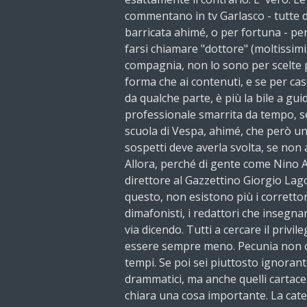
commentano in tv Garlasco - tutte d
barricata ahimé, o per fortuna - p
farsi chiamare "dottore" (moltissimi
compagnia, non lo sono per scelte p
forma che ai contenuti, e se per ca
da qualche parte, è più la bile a guid
professionale smarrita da tempo, se
scuola di Vespa, ahimé, che però un
sospetti deve averla svolta, se non a
Allora, perché di gente come Nino Al
direttore al Gazzettino Giorgio Lag
questo, non esistono più i correttori d
dimafonisti, i redattori che insegnano
via dicendo. Tutti a cercare il privil
essere sempre meno. Pecunia non o
tempi. Se poi sei piuttosto ignorant
drammatici, ma anche quelli cartacei)
chiara una cosa importante. La cate