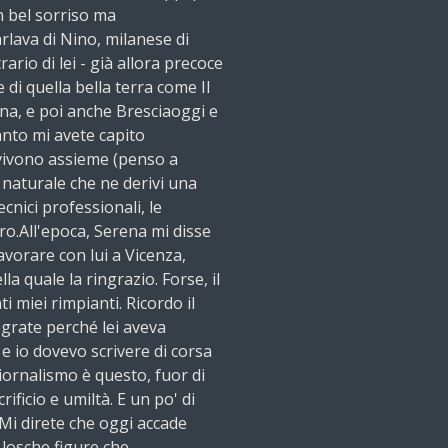
n bel sorriso ma
lava di Nino, milanese di
ario di lei - già allora precoce
 di quella bella terra come Il
ona, e poi anche Bresciaoggi e
anto mi avete capito
vivono assieme (penso a
naturale che ne derivi una
nici professionali, le
ro.All'epoca, Serena mi disse
avorare con lui a Vicenza,
lla quale la ringrazio. Forse, il
i miei rimpianti. Ricordo il
grate perché lei aveva
 e io dovevo scrivere di corsa
giornalismo è questo, fuor di
ificio e umiltà. E un po' di
 Mi direte che oggi accade
 losche figure che