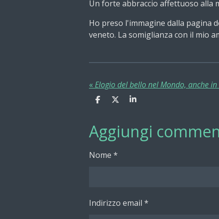
Un forte abbraccio affettuoso alla 
Ho preso l'immagine dalla pagina del
veneto. La somiglianza con il mio a
«
Elogio del bello nel Mondo, anche in 
C
C
C
o
o
o
n
n
n
Aggiungi commen
d
d
d
i
i
i
v
v
v
i
i
i
Nome *
d
d
d
i
i
i
Indirizzo email *