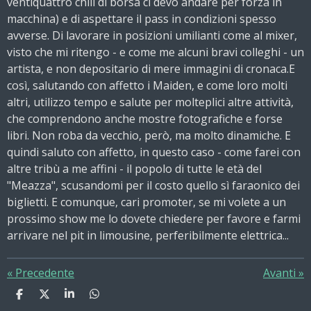
ventiquattro chili di borsa ci devo andare per forza in
macchina) e di aspettare il pass in condizioni spesso
avverse. Di lavorare in posizioni umilianti come al mixer,
visto che mi ritengo - e come me alcuni bravi colleghi - un
artista, e non depositario di mere immagini di cronaca.E
così, salutando con affetto i Maiden, e come loro molti
altri, utilizzo tempo e salute per molteplici altre attività,
che comprendono anche mostre fotografiche e forse
libri. Non roba da vecchio, però, ma molto dinamiche. E
quindi saluto con affetto, in questo caso - come farei con
altre tribù a me affini - il popolo di tutte le età del
"Meazza", scusandomi per il costo quello sì faraonico dei
biglietti. E comunque, cari promoter, se mi volete a un
prossimo show me lo dovete chiedere per favore e farmi
arrivare nel pit in limousine, perferibilmente elettrica...
«
Precedente
Avanti
»
C
C
C
C
o
o
o
o