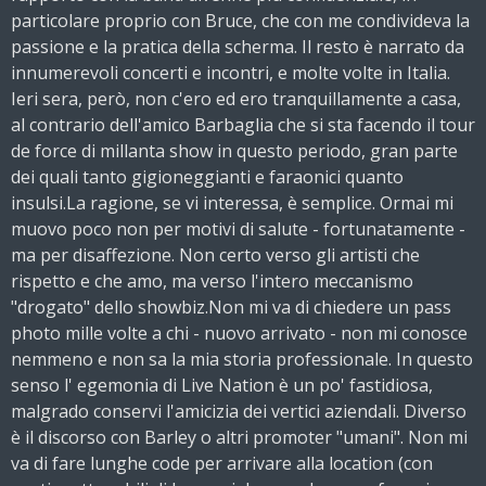
particolare proprio con Bruce, che con me condivideva la
passione e la pratica della scherma. Il resto è narrato da
innumerevoli concerti e incontri, e molte volte in Italia.
Ieri sera, però, non c'ero ed ero tranquillamente a casa,
al contrario dell'amico Barbaglia che si sta facendo il tour
de force di millanta show in questo periodo, gran parte
dei quali tanto gigioneggianti e faraonici quanto
insulsi.La ragione, se vi interessa, è semplice. Ormai mi
muovo poco non per motivi di salute - fortunatamente -
ma per disaffezione. Non certo verso gli artisti che
rispetto e che amo, ma verso l'intero meccanismo
"drogato" dello showbiz.Non mi va di chiedere un pass
photo mille volte a chi - nuovo arrivato - non mi conosce
nemmeno e non sa la mia storia professionale. In questo
senso l' egemonia di Live Nation è un po' fastidiosa,
malgrado conservi l'amicizia dei vertici aziendali. Diverso
è il discorso con Barley o altri promoter "umani". Non mi
va di fare lunghe code per arrivare alla location (con