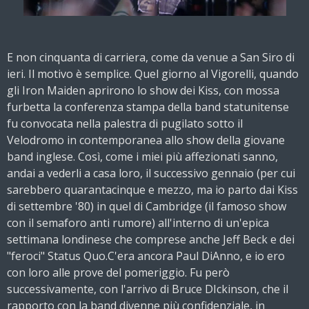
E non cinquanta di carriera, come da venue a San Siro di
ieri. Il motivo è semplice. Quel giorno al Vigorelli, quando
gli Iron Maiden aprirono lo show dei Kiss, con mossa
furbetta la conferenza stampa della band statunitense
fu convocata nella palestra di pugilato sotto il
Velodromo in contemporanea allo show della giovane
band inglese. Così, come i miei più affezionati sanno,
andai a vederli a casa loro, il successivo gennaio (per cui
sarebbero quarantacinque e mezzo, ma io parto dai Kiss
di settembre '80) in quel di Cambridge (il famoso show
con il semaforo anti rumore) all'interno di un'epica
settimana londinese che comprese anche Jeff Beck e dei
"feroci" Status Quo.C'era ancora Paul DiAnno, e io ero
con loro alle prove del pomeriggio. Fu però
successivamente, con l'arrivo di Bruce DIckinson, che il
rapporto con la band divenne più confidenziale, in