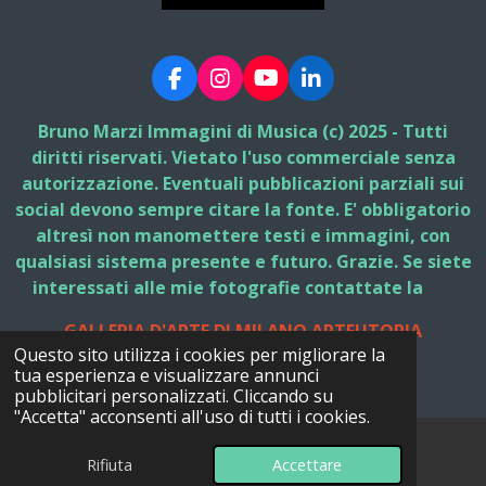
F
I
Y
L
a
n
o
i
c
s
u
n
Bruno Marzi Immagini di Musica (c) 2025 - Tutti
e
t
T
k
diritti riservati. Vietato l'uso commerciale senza
b
a
u
e
autorizzazione. Eventuali pubblicazioni parziali sui
o
g
b
d
social devono sempre citare la fonte. E' obbligatorio
o
r
e
I
k
a
n
altresì non manomettere testi e immagini, con
m
qualsiasi sistema presente e futuro. Grazie. Se siete
interessati alle mie fotografie contattate la
GALLERIA D'ARTE DI MILANO ARTEUTOPIA
Questo sito utilizza i cookies per migliorare la
© 2025 - 2026 Bruno Marzi Immagini di Musica
tua esperienza e visualizzare annunci
Fornito da
Webador
pubblicitari personalizzati. Cliccando su
"Accetta" acconsenti all'uso di tutti i cookies.
Rifiuta
Accettare
Email
Facebook