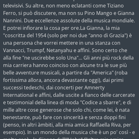
televisivi. Su altre, non meno eclatanti come Tiziano
Ferro, si può discutere, ma non su Pino Mango e Gianna
Nannini. Due eccellenze assolute della musica mondiale.
E potrei infiorare la cosa per ore.La Gianna, la mia
"coscritta del 1954 (solo per noi due "anno di Grazia") è
una persona che vorrei mettere in una stanza con
Vannacci, Trumpf, Netanyahu e affini. Sono certo che
alla fine "ne uscirebbe solo Una"... Gli anni più rock della
mia carriera hanno coinciso con alcune tra le sue più
belle avventure musicali, a partire da "America" (roba
fortissima allora, ancora devastante oggi), dai primi
successi tedeschi, dai concerti per Amnerty
International e affini, dalle uscite a fianco delle carcerate
e testimonial della linea di moda "Codice a sbarre", e di
mille altre cose generose che solo chi, come lei, è nata
benestante, può fare con sincerità e senza doppi fini
(penso, in altri àmbiti, alla mia amica Raffaella Riva, per
esempio). In un mondo della musica che è un po' così - e