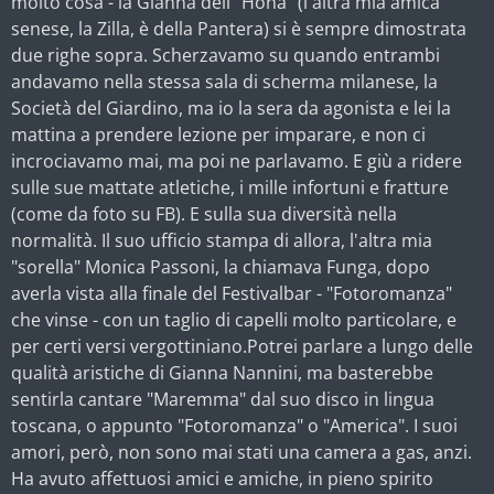
molto cosà - la Gianna dell'"Hoha" (l'altra mia amica
senese, la Zilla, è della Pantera) si è sempre dimostrata
due righe sopra. Scherzavamo su quando entrambi
andavamo nella stessa sala di scherma milanese, la
Società del Giardino, ma io la sera da agonista e lei la
mattina a prendere lezione per imparare, e non ci
incrociavamo mai, ma poi ne parlavamo. E giù a ridere
sulle sue mattate atletiche, i mille infortuni e fratture
(come da foto su FB). E sulla sua diversità nella
normalità. Il suo ufficio stampa di allora, l'altra mia
"sorella" Monica Passoni, la chiamava Funga, dopo
averla vista alla finale del Festivalbar - "Fotoromanza"
che vinse - con un taglio di capelli molto particolare, e
per certi versi vergottiniano.Potrei parlare a lungo delle
qualità aristiche di Gianna Nannini, ma basterebbe
sentirla cantare "Maremma" dal suo disco in lingua
toscana, o appunto "Fotoromanza" o "America". I suoi
amori, però, non sono mai stati una camera a gas, anzi.
Ha avuto affettuosi amici e amiche, in pieno spirito