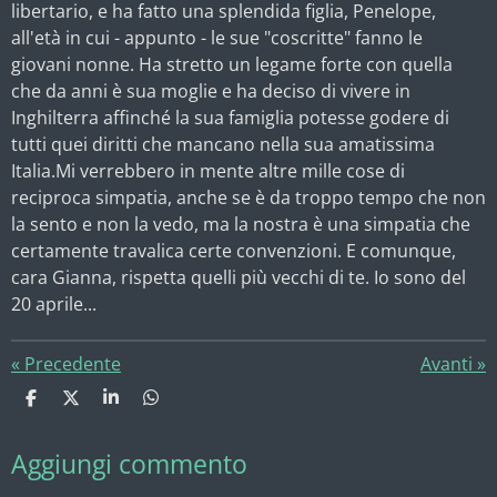
libertario, e ha fatto una splendida figlia, Penelope,
all'età in cui - appunto - le sue "coscritte" fanno le
giovani nonne. Ha stretto un legame forte con quella
che da anni è sua moglie e ha deciso di vivere in
Inghilterra affinché la sua famiglia potesse godere di
tutti quei diritti che mancano nella sua amatissima
Italia.Mi verrebbero in mente altre mille cose di
reciproca simpatia, anche se è da troppo tempo che non
la sento e non la vedo, ma la nostra è una simpatia che
certamente travalica certe convenzioni. E comunque,
cara Gianna, rispetta quelli più vecchi di te. Io sono del
20 aprile...
«
Precedente
Avanti
»
C
C
C
C
o
o
o
o
n
n
n
n
Aggiungi commento
d
d
d
d
i
i
i
i
v
v
v
v