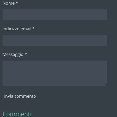
Nome *
i
i
i
i
d
d
d
d
i
i
i
i
Indirizzo email *
Messaggio *
Invia commento
Commenti