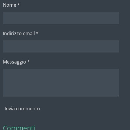
v
v
v
v
Nome *
i
i
i
i
d
d
d
d
i
i
i
i
Indirizzo email *
Messaggio *
Invia commento
Commenti