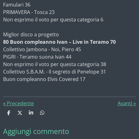
Famulari 36
PRIMAVERA - Tosca 23
Non esprimo il voto per questa categoria 6
Miglior disco a progetto
80 Buon compleanno Ivan – Live in Teramo 70
Collettivo Jambona - Noi, Piero 45
PIGRI - Teramo suona Ivan 44
Non esprimo il voto per questa categoria 38
Collettivo S.B.A.M. - Il segreto di Penelope 31
Buon compleanno Elvis Covered 17
«
Precedente
Avanti
»
C
C
C
C
o
o
o
o
n
n
n
n
Aggiungi commento
d
d
d
d
i
i
i
i