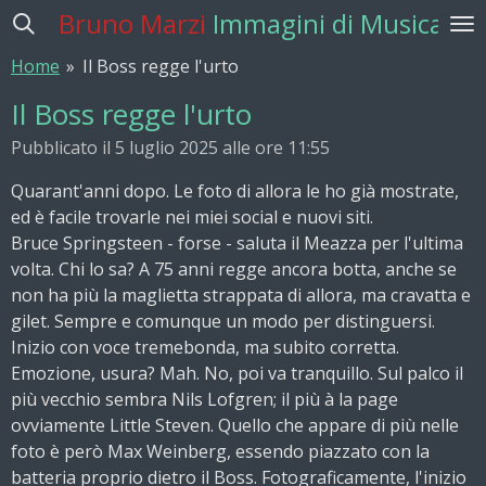
Bruno Marzi
Immagini di Musica
Vai
al
Home
»
Il Boss regge l'urto
contenuto
principale
Il Boss regge l'urto
Pubblicato il 5 luglio 2025 alle ore 11:55
Quarant'anni dopo. Le foto di allora le ho già mostrate,
ed è facile trovarle nei miei social e nuovi siti.
Bruce Springsteen - forse - saluta il Meazza per l'ultima
volta. Chi lo sa? A 75 anni regge ancora botta, anche se
non ha più la maglietta strappata di allora, ma cravatta e
gilet. Sempre e comunque un modo per distinguersi.
Inizio con voce tremebonda, ma subito corretta.
Emozione, usura? Mah. No, poi va tranquillo. Sul palco il
più vecchio sembra Nils Lofgren; il più à la
page
ovviamente Little Steven. Quello che appare di più nelle
foto è però Max Weinberg, essendo piazzato con la
batteria proprio dietro il Boss. Fotograficamente, l'inizio