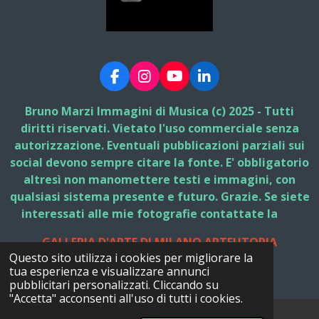
F
I
Y
L
a
n
o
i
c
s
u
n
Bruno Marzi Immagini di Musica (c) 2025 - Tutti
e
t
T
k
diritti riservati. Vietato l'uso commerciale senza
b
a
u
e
autorizzazione. Eventuali pubblicazioni parziali sui
o
g
b
d
social devono sempre citare la fonte. E' obbligatorio
o
r
e
I
k
a
n
altresì non manomettere testi e immagini, con
m
qualsiasi sistema presente e futuro. Grazie. Se siete
interessati alle mie fotografie contattate la
GALLERIA D'ARTE DI MILANO ARTEUTOPIA
Questo sito utilizza i cookies per migliorare la
© 2025 - 2026 Bruno Marzi Immagini di Musica
tua esperienza e visualizzare annunci
Fornito da
Webador
pubblicitari personalizzati. Cliccando su
"Accetta" acconsenti all'uso di tutti i cookies.