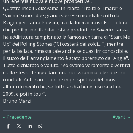
un' energia nuova e nuove prospettive".
Quattro inediti, dicevamo. In realtà "Tra te e il mare" e
"Vivimi" sono i due grandi successi mondiali scritti da
Biagio per Laura Pausini, ma da lui mai incisi. Ecco allora
che per il primo il chitarrista e produttore Saverio Lanza
ha addirittura campionato la famosa chitarra di "Start Me
Up" dei Rolling Stones ("Ci costerà dei soldi… ") mentre
per la ballata, rimasta tale anche se quasi irriconoscibile,
il succo dell' arrangiamento è stato spremuto da "Angie".
Tutto dichiarato e voluto. "Volevamo veramente divertirci
e allo stesso tempo dare una nuova anima alle canzoni -
conclude Antonacci - anche in prospettiva del nuovo
album di inediti che, se tutto andrà bene, uscirà a fine
2009, e poi in tour".
Bruno Marzi
«
Precedente
Avanti
»
C
C
C
C
o
o
o
o