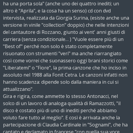
ha una porta sola" (anche uno dei quattro inediti; un
altro è "Aprila", e la cosa ha un senso) cd con dvd
intervista, realizzata da Giorgia Surina, (esiste anche una
versione in vinile "collection" doppio) che nelle intenzioni
del cantautore di Rozzano, giunto ai vent' anni giusti di
carriera (senza condizionale… ) "Vuole essere più di un
"Best of" perché non solo è stato completamente
risuonato con strumenti "veri" ma anche riarrangiato
così come vorrei che suonassero oggi brani storici come
"Liberatemi" o "Fiore", la prima canzone che ho inciso in
assoluto nel 1988 alla Fonit Cetra. Le canzoni infatti non
hanno scadenza: dipende solo dalla maniera in cui si
attualizzano".
Gira e rigira, come ammette lo stesso Antonacci, nel
solco di un lavoro di analoga qualità di Ramazzotti, "il
disco è costato più di uno di inediti perché abbiamo
voluto fare tutto al meglio". E così è arrivata anche la
partecipazione di Claudia Cardinale in "Sognami", che ha
cantato e declamato in francese "con quella sua voce