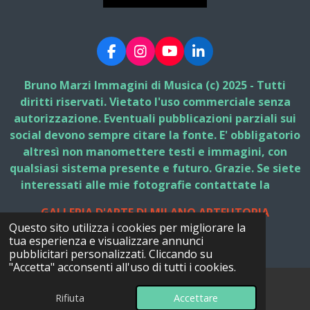
F
I
Y
L
a
n
o
i
c
s
u
n
Bruno Marzi Immagini di Musica (c) 2025 - Tutti
e
t
T
k
diritti riservati. Vietato l'uso commerciale senza
b
a
u
e
autorizzazione. Eventuali pubblicazioni parziali sui
o
g
b
d
social devono sempre citare la fonte. E' obbligatorio
o
r
e
I
k
a
n
altresì non manomettere testi e immagini, con
m
qualsiasi sistema presente e futuro. Grazie. Se siete
interessati alle mie fotografie contattate la
GALLERIA D'ARTE DI MILANO ARTEUTOPIA
Questo sito utilizza i cookies per migliorare la
© 2025 - 2026 Bruno Marzi Immagini di Musica
tua esperienza e visualizzare annunci
Fornito da
Webador
pubblicitari personalizzati. Cliccando su
"Accetta" acconsenti all'uso di tutti i cookies.
Rifiuta
Accettare
Email
Facebook