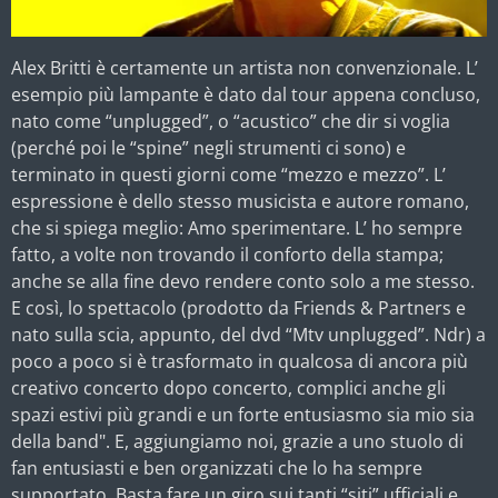
Alex Britti è certamente un artista non convenzionale. L’
esempio più lampante è dato dal tour appena concluso,
nato come “unplugged”, o “acustico” che dir si voglia
(perché poi le “spine” negli strumenti ci sono) e
terminato in questi giorni come “mezzo e mezzo”. L’
espressione è dello stesso musicista e autore romano,
che si spiega meglio: Amo sperimentare. L’ ho sempre
fatto, a volte non trovando il conforto della stampa;
anche se alla fine devo rendere conto solo a me stesso.
E così, lo spettacolo (prodotto da Friends & Partners e
nato sulla scia, appunto, del dvd “Mtv unplugged”. Ndr) a
poco a poco si è trasformato in qualcosa di ancora più
creativo concerto dopo concerto, complici anche gli
spazi estivi più grandi e un forte entusiasmo sia mio sia
della band". E, aggiungiamo noi, grazie a uno stuolo di
fan entusiasti e ben organizzati che lo ha sempre
supportato. Basta fare un giro sui tanti “siti” ufficiali e