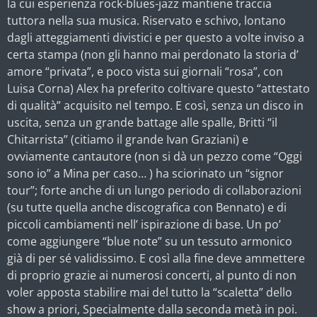
la cui esperienza rock-blues-jazz mantiene traccia
tuttora nella sua musica. Riservato e schivo, lontano
dagli atteggiamenti divistici e per questo a volte inviso a
certa stampa (non gli hanno mai perdonato la storia d’
amore “privata”, e poco vista sui giornali “rosa”, con
Luisa Corna) Alex ha preferito coltivare questo “attestato
di qualità” acquisito nel tempo. E così, senza un disco in
uscita, senza un grande battage alle spalle, Britti “il
Chitarrista” (citiamo il grande Ivan Graziani) e
ovviamente cantautore (non si dà un pezzo come “Oggi
sono io” a Mina per caso… ) ha sciorinato un “signor
tour”; forte anche di un lungo periodo di collaborazioni
(su tutte quella anche discografica con Bennato) e di
piccoli cambiamenti nell’ ispirazione di base. Un po’
come aggiungere “blue note” su un tessuto armonico
già di per sé validissimo. E così alla fine deve ammettere
di proprio grazie ai numerosi concerti, al punto di non
voler apposta stabilire mai del tutto la “scaletta” dello
show a priori, Specialmente dalla seconda metà in poi.