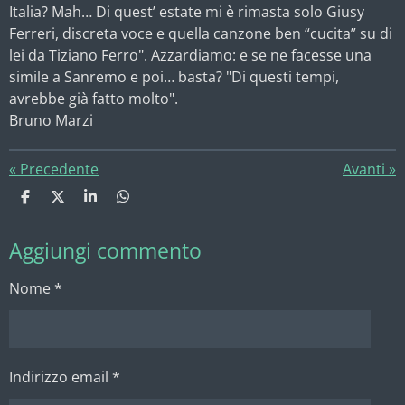
Italia? Mah… Di quest’ estate mi è rimasta solo Giusy
Ferreri, discreta voce e quella canzone ben “cucita” su di
lei da Tiziano Ferro". Azzardiamo: e se ne facesse una
simile a Sanremo e poi… basta? "Di questi tempi,
avrebbe già fatto molto".
Bruno Marzi
«
Precedente
Avanti
»
C
C
C
C
o
o
o
o
n
n
n
n
Aggiungi commento
d
d
d
d
i
i
i
i
v
v
v
v
Nome *
i
i
i
i
d
d
d
d
i
i
i
i
Indirizzo email *