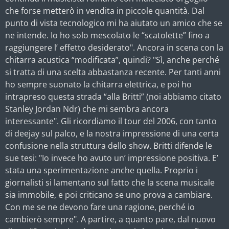
che forse metterò in vendita in piccole quantità. Dal
punto di vista tecnologico mi ha aiutato un amico che se
ne intende. Io ho solo mescolato le “scatolette” fino a
raggiungere l’ effetto desiderato". Ancora in scena con la
chitarra acustica “modificata”, quindi? "Sì, anche perché
si tratta di una scelta abbastanza recente. Per tanti anni
ho sempre suonato la chitarra elettrica, e poi ho
intrapreso questa strada “alla Britti” (noi abbiamo citato
Stanley Jordan Ndr) che mi sembra ancora
interessante". Gli ricordiamo il tour del 2006, con tanto
di deejay sul palco, e la nostra impressione di una certa
confusione nella struttura dello show. Britti difende le
sue tesi: "Io invece ho avuto un’ impressione positiva. E’
stata una sperimentazione anche quella. Proprio i
giornalisti si lamentano sul fatto che la scena musicale
sia immobile, e poi criticano se uno prova a cambiare.
Con me se ne devono fare una ragione, perché io
cambierò sempre". A partire, a quanto pare, dal nuovo