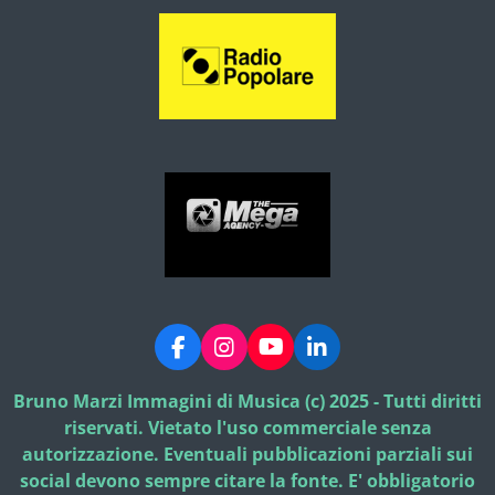
F
I
Y
L
a
n
o
i
c
s
u
n
Bruno Marzi Immagini di Musica (c) 2025 - Tutti diritti
e
t
T
k
riservati. Vietato l'uso commerciale senza
b
a
u
e
autorizzazione. Eventuali pubblicazioni parziali sui
o
g
b
d
social devono sempre citare la fonte. E' obbligatorio
o
r
e
I