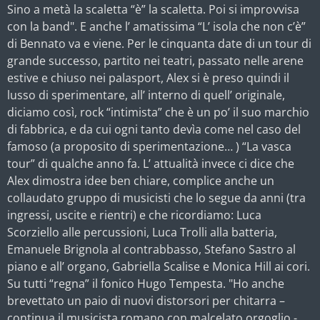
Sino a metà la scaletta “è” la scaletta. Poi si improvvisa
con la band". E anche l’ amatissima “L’ isola che non c’è”
di Bennato va e viene. Per le cinquanta date di un tour di
grande successo, partito nei teatri, passato nelle arene
estive e chiuso nei palasport, Alex si è preso quindi il
lusso di sperimentare, all’ interno di quell’ originale,
diciamo così, rock “intimista” che è un po’ il suo marchio
di fabbrica, e da cui ogni tanto devìa come nel caso del
famoso (a proposito di sperimentazione… ) “La vasca
tour” di qualche anno fa. L’ attualità invece ci dice che
Alex dimostra idee ben chiare, complice anche un
collaudato gruppo di musicisti che lo segue da anni (tra
ingressi, uscite e rientri) e che ricordiamo: Luca
Scorziello alle percussioni, Luca Trolli alla batteria,
Emanuele Brignola al contrabbasso, Stefano Sastro al
piano e all’ organo, Gabriella Scalise e Monica Hill ai cori.
Su tutti “regna” il fonico Hugo Tempesta. "Ho anche
brevettato un paio di nuovi distorsori per chitarra –
continua il musicista romano con malcelato orgoglio -