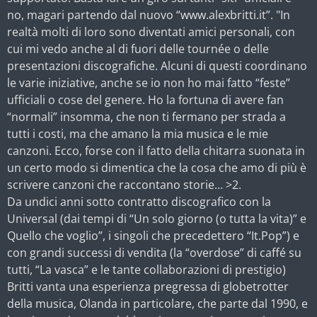
no, magari partendo dal nuovo “www.alexbritti.it”. "In
realtà molti di loro sono diventati amici personali, con
cui mi vedo anche al di fuori delle tournée o delle
presentazioni discografiche. Alcuni di questi coordinano
le varie iniziative, anche se io non ho mai fatto “feste”
ufficiali o cose del genere. Ho la fortuna di avere fan
“normali” insomma, che non ti fermano per strada a
tutti i costi, ma che amano la mia musica e le mie
canzoni. Ecco, forse con il fatto della chitarra suonata in
un certo modo si dimentica che la cosa che amo di più è
scrivere canzoni che raccontano storie… >2.
Da undici anni sotto contratto discografico con la
Universal (dai tempi di “Un solo giorno (o tutta la vita)” e
Quello che voglio”, i singoli che precedettero “It.Pop”) e
con grandi successi di vendita (la “overdose” di caffé su
tutti, “La vasca” e le tante collaborazioni di prestigio)
Britti vanta una esperienza pregressa di globetrotter
della musica, Olanda in particolare, che parte dal 1990, e