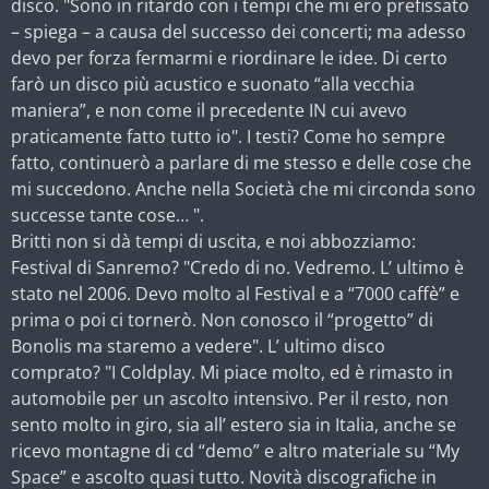
disco. "Sono in ritardo con i tempi che mi ero prefissato
– spiega – a causa del successo dei concerti; ma adesso
devo per forza fermarmi e riordinare le idee. Di certo
farò un disco più acustico e suonato “alla vecchia
maniera”, e non come il precedente IN cui avevo
praticamente fatto tutto io". I testi? Come ho sempre
fatto, continuerò a parlare di me stesso e delle cose che
mi succedono. Anche nella Società che mi circonda sono
successe tante cose… ".
Britti non si dà tempi di uscita, e noi abbozziamo:
Festival di Sanremo? "Credo di no. Vedremo. L’ ultimo è
stato nel 2006. Devo molto al Festival e a “7000 caffè” e
prima o poi ci tornerò. Non conosco il “progetto” di
Bonolis ma staremo a vedere". L’ ultimo disco
comprato? "I Coldplay. Mi piace molto, ed è rimasto in
automobile per un ascolto intensivo. Per il resto, non
sento molto in giro, sia all’ estero sia in Italia, anche se
ricevo montagne di cd “demo” e altro materiale su “My
Space” e ascolto quasi tutto. Novità discografiche in