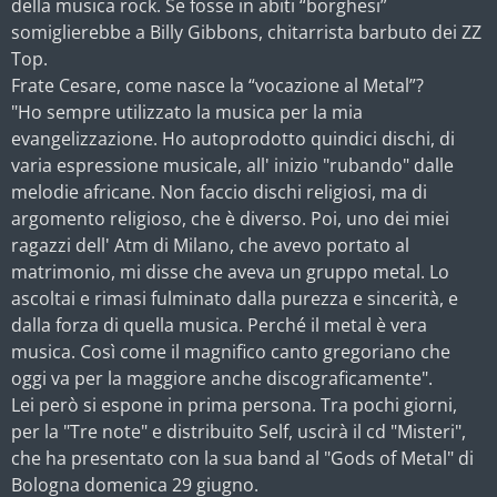
della musica rock. Se fosse in abiti “borghesi”
somiglierebbe a Billy Gibbons, chitarrista barbuto dei ZZ
Top.
Frate Cesare, come nasce la “vocazione al Metal”?
"Ho sempre utilizzato la musica per la mia
evangelizzazione. Ho autoprodotto quindici dischi, di
varia espressione musicale, all' inizio "rubando" dalle
melodie africane. Non faccio dischi religiosi, ma di
argomento religioso, che è diverso. Poi, uno dei miei
ragazzi dell' Atm di Milano, che avevo portato al
matrimonio, mi disse che aveva un gruppo metal. Lo
ascoltai e rimasi fulminato dalla purezza e sincerità, e
dalla forza di quella musica. Perché il metal è vera
musica. Così come il magnifico canto gregoriano che
oggi va per la maggiore anche discograficamente".
Lei però si espone in prima persona. Tra pochi giorni,
per la "Tre note" e distribuito Self, uscirà il cd "Misteri",
che ha presentato con la sua band al "Gods of Metal" di
Bologna domenica 29 giugno.