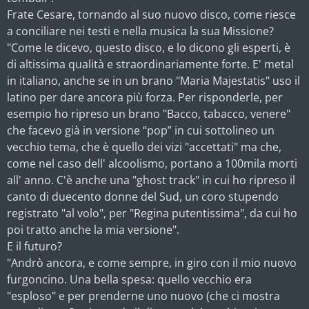
Frate Cesare, tornando al suo nuovo disco, come riesce
a conciliare nei testi e nella musica la sua Missione?
"Come le dicevo, questo disco, e lo dicono gli esperti, è
di altissima qualità e straordinariamente forte. E' metal
in italiano, anche se in un brano "Maria Majestatis" uso il
latino per dare ancora più forza. Per risponderle, per
esempio ho ripreso un brano "Bacco, tabacco, venere"
che facevo già in versione “pop” in cui sottolineo un
vecchio tema, che è quello dei vizi "accettati" ma che,
come nel caso dell' alcoolismo, portano a 100mila morti
all' anno. C'è anche una "ghost track" in cui ho ripreso il
canto di duecento donne del Sud, un coro stupendo
registrato "al volo", per "Regina putentissima", da cui ho
poi tratto anche la mia versione".
E il futuro?
"Andrò ancora, e come sempre, in giro con il mio nuovo
furgoncino. Una bella spesa: quello vecchio era
"esploso" e per prenderne uno nuovo (che ci mostra