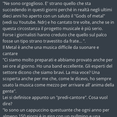
"Ne sono orgoglioso. E' strano quello che sta
succedendo in questi giorni perché in realtà negli ultimi
dieci anni ho aperto con un saluto il "Gods of metal"
(vedi su Youtube. Ndr) e ho cantato tre volte, anche se in
questa circostanza il progetto musicale è più serio.
Forse i giornalisti hanno creduto che quello sul palco
fosse un tipo strano travestito da frate… ".
Il Metal è anche una musica difficile da suonare e
cantare
"Ci siamo molto preparati e abbiamo provato anche per
sei ore al giorno. Ho una band eccellente. Gli esperti del
settore dicono che siamo bravi. La mia voce? Una
scoperta anche per me che, come le dicevo, ho sempre
usato la musica come mezzo per arrivare all’ anima della
gente".
Lei si definisce appunto un "predi-cantore". Cosa vuol
dire?
"Io sono un cappuccino questuante che ogni anno per
almeno 150 giorni è in giro con un pullmino e una