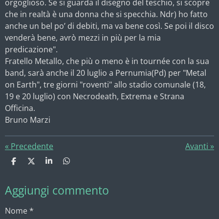
orgoglioso. Se si guarda il disegno del teschio, si scopre
che in realtà è una donna che si specchia. Ndr) ho fatto
anche un bel po’ di debiti, ma va bene così. Se poi il disco
venderà bene, avrò mezzi in più per la mia
predicazione".
Fratello Metallo, che più o meno è in tournée con la sua
band, sarà anche il 20 luglio a Pernumia(Pd) per "Metal
on Earth", tre giorni "roventi" allo stadio comunale (18,
19 e 20 luglio) con Necrodeath, Extrema e Strana
Officina.
Bruno Marzi
«
Precedente
Avanti
»
C
C
C
C
o
o
o
o
n
n
n
n
Aggiungi commento
d
d
d
d
i
i
i
i
v
v
v
v
Nome *
i
i
i
i
d
d
d
d