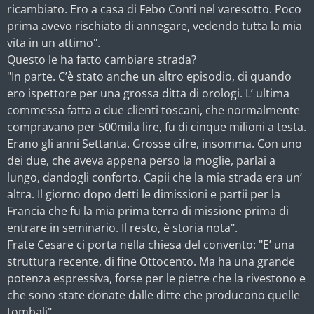
ricambiato. Ero a casa di Febo Conti nel varesotto. Poco
prima avevo rischiato di annegare, vedendo tutta la mia
vita in un attimo".
Questo le ha fatto cambiare strada?
"In parte. C’è stato anche un altro episodio, di quando
ero ispettore per una grossa ditta di orologi. L’ ultima
commessa fatta a due clienti toscani, che normalmente
compravano per 500mila lire, fu di cinque milioni a testa.
Erano gli anni Settanta. Grosse cifre, insomma. Con uno
dei due, che aveva appena perso la moglie, parlai a
lungo, dandogli conforto. Capii che la mia strada era un’
altra. Il giorno dopo detti le dimissioni e partii per la
Francia che fu la mia prima terra di missione prima di
entrare in seminario. Il resto, è storia nota".
Frate Cesare ci porta nella chiesa del convento: "E’ una
struttura recente, di fine Ottocento. Ma ha una grande
potenza espressiva, forse per le pietre che la rivestono e
che sono state donate dalle ditte che producono quelle
tombali".