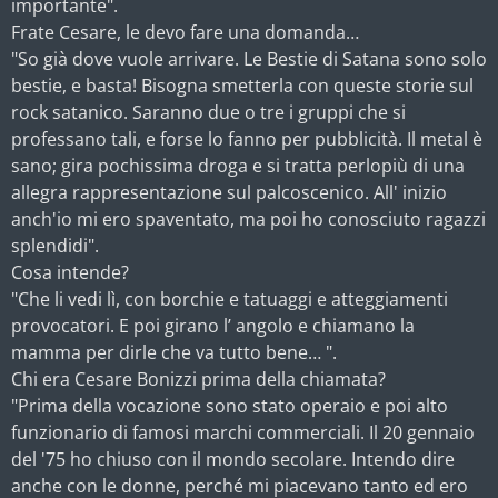
importante".
Frate Cesare, le devo fare una domanda…
"So già dove vuole arrivare. Le Bestie di Satana sono solo
bestie, e basta! Bisogna smetterla con queste storie sul
rock satanico. Saranno due o tre i gruppi che si
professano tali, e forse lo fanno per pubblicità. Il metal è
sano; gira pochissima droga e si tratta perlopiù di una
allegra rappresentazione sul palcoscenico. All' inizio
anch'io mi ero spaventato, ma poi ho conosciuto ragazzi
splendidi".
Cosa intende?
"Che li vedi lì, con borchie e tatuaggi e atteggiamenti
provocatori. E poi girano l’ angolo e chiamano la
mamma per dirle che va tutto bene… ".
Chi era Cesare Bonizzi prima della chiamata?
"Prima della vocazione sono stato operaio e poi alto
funzionario di famosi marchi commerciali. Il 20 gennaio
del '75 ho chiuso con il mondo secolare. Intendo dire
anche con le donne, perché mi piacevano tanto ed ero