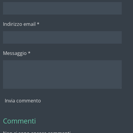
i
i
i
i
Indirizzo email *
Messaggio *
Invia commento
Commenti