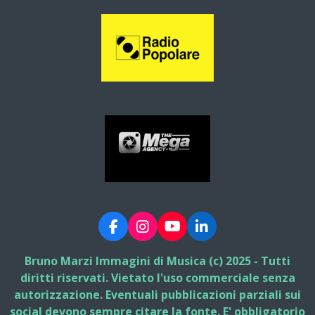
F
I
Y
L
a
n
o
i
c
s
u
n
Bruno Marzi Immagini di Musica (c) 2025 - Tutti
e
t
T
k
diritti riservati. Vietato l'uso commerciale senza
b
a
u
e
autorizzazione. Eventuali pubblicazioni parziali sui
o
g
b
d
social devono sempre citare la fonte. E' obbligatorio
o
r
e
I