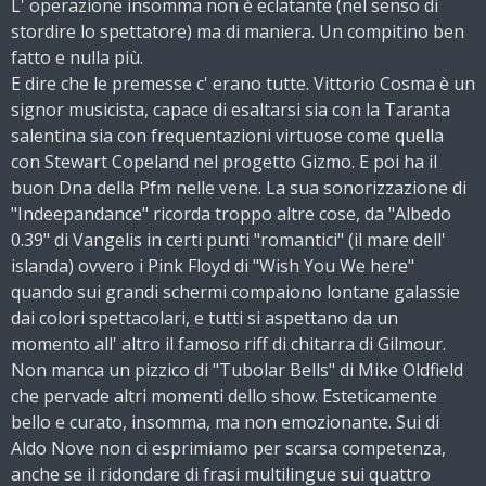
L' operazione insomma non è eclatante (nel senso di
stordire lo spettatore) ma di maniera. Un compitino ben
fatto e nulla più.
E dire che le premesse c' erano tutte. Vittorio Cosma è un
signor musicista, capace di esaltarsi sia con la Taranta
salentina sia con frequentazioni virtuose come quella
con Stewart Copeland nel progetto Gizmo. E poi ha il
buon Dna della Pfm nelle vene. La sua sonorizzazione di
"Indeepandance" ricorda troppo altre cose, da "Albedo
0.39" di Vangelis in certi punti "romantici" (il mare dell'
islanda) ovvero i Pink Floyd di "Wish You We here"
quando sui grandi schermi compaiono lontane galassie
dai colori spettacolari, e tutti si aspettano da un
momento all' altro il famoso riff di chitarra di Gilmour.
Non manca un pizzico di "Tubolar Bells" di Mike Oldfield
che pervade altri momenti dello show. Esteticamente
bello e curato, insomma, ma non emozionante. Sui di
Aldo Nove non ci esprimiamo per scarsa competenza,
anche se il ridondare di frasi multilingue sui quattro