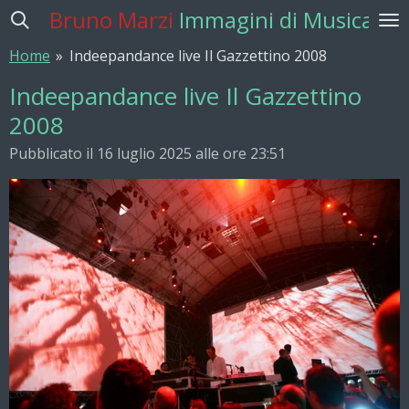
Bruno Marzi
Immagini di Musica
Vai
al
Home
»
Indeepandance live Il Gazzettino 2008
contenuto
principale
Indeepandance live Il Gazzettino
2008
Pubblicato il 16 luglio 2025 alle ore 23:51