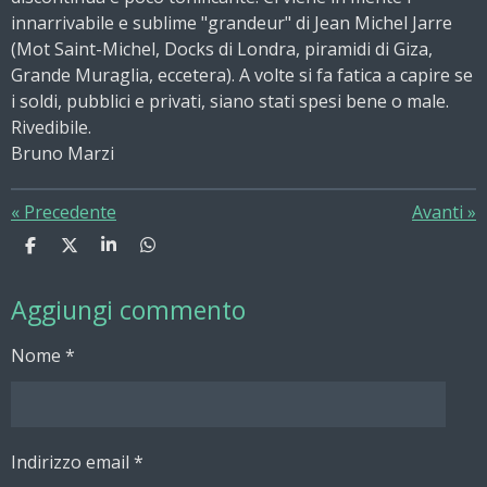
innarrivabile e sublime "grandeur" di Jean Michel Jarre
(Mot Saint-Michel, Docks di Londra, piramidi di Giza,
Grande Muraglia, eccetera). A volte si fa fatica a capire se
i soldi, pubblici e privati, siano stati spesi bene o male.
Rivedibile.
Bruno Marzi
«
Precedente
Avanti
»
C
C
C
C
o
o
o
o
n
n
n
n
Aggiungi commento
d
d
d
d
i
i
i
i
v
v
v
v
Nome *
i
i
i
i
d
d
d
d
i
i
i
i
Indirizzo email *