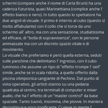
schermi (compare anche il nome di Carla Bruni) ha una
cadenza futurista, quasi Marinettiana (complice anche l'
effetto bianco e nero). In tutto questo lo spettatore ha
due angoli di visuale. Il primo è interno al cubo (questo sì
molto affabulante) con il collo che si torce da uno
schermo all' altro, ma con una sensazione, studiatissima
ed efficace, di "bolla di sopravvivenza", con le persone
ammassate ma con un discreto spazio vitale e di
movimento.
La visuale che preferiamo è però quella esterna, seduti
sulle panchine che delimitano l' ingresso, con il cubo
luminoso che assume un tipo di "effetto trompe l' oeil"
simile, anche se in scala ridotta, a quello offerto dalla
piscina olimpionica cangiante di Pechino. Dal punto di
vista operativo, gli artisti stanno su una pedana
quadrata al centro, tra terminali di computer e mixer
audio, che ha l' effetto di un "master control" da base
spaziale. Tanto tuonò, insomma, che piovve. In maniera
discontinua e poco tonificante. Ci viene in mente l'