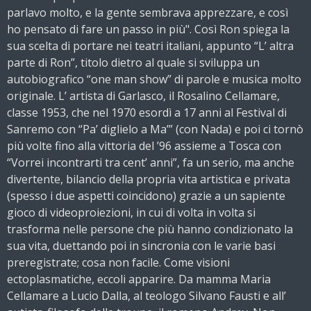
parlavo molto, e la gente sembrava apprezzare, e così
ho pensato di fare un passo in più". Così Ron spiega la
sua scelta di portare nei teatri italiani, appunto “L’ altra
parte di Ron”, titolo dietro al quale si sviluppa un
autobiografico “one man show” di parole e musica molto
originale. L’ artista di Garlasco, il Rosalino Cellamare,
classe 1953, che nel 1970 esordì a 17 anni al Festival di
Sanremo con “Pa’ diglielo a Ma’” (con Nada) e poi ci tornò
più volte fino alla vittoria del ’96 assieme a Tosca con
“Vorrei incontrarti tra cent’ anni”, fa un serio, ma anche
divertente, bilancio della propria vita artistica e privata
(spesso i due aspetti coincidono) grazie a un sapiente
gioco di videoproiezioni, in cui di volta in volta si
trasforma nelle persone che più hanno condizionato la
sua vita, duettando poi in sincronia con le varie basi
preregistrate; cosa non facile. Come visioni
ectoplasmatiche, eccoli apparire. Da mamma Maria
Cellamare a Lucio Dalla, al teologo Silvano Fausti e all’