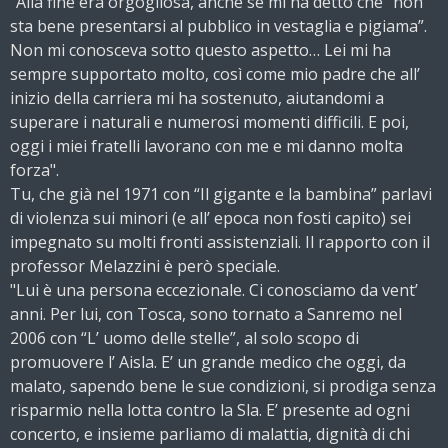
"Alla fine era orgogliosa, anche se mi ha detto che “non
sta bene presentarsi al pubblico in vestaglia e pigiama”.
Non mi conosceva sotto questo aspetto… Lei mi ha
sempre supportato molto, così come mio padre che all’
inizio della carriera mi ha sostenuto, aiutandomi a
superare i naturali e numerosi momenti difficili. E poi,
oggi i miei fratelli lavorano con me e mi danno molta
forza".
Tu, che già nel 1971 con “Il gigante e la bambina” parlavi
di violenza sui minori (e all’ epoca non fosti capito) sei
impegnato su molti fronti assistenziali. Il rapporto con il
professor Melazzini è però speciale.
"Lui è una persona eccezionale. Ci conosciamo da vent’
anni. Per lui, con Tosca, sono tornato a Sanremo nel
2006 con “L’ uomo delle stelle”, al solo scopo di
promuovere l’ Aisla. E’ un grande medico che oggi, da
malato, sapendo bene le sue condizioni, si prodiga senza
risparmio nella lotta contro la Sla. E’ presente ad ogni
concerto, e insieme parliamo di malattia, dignità di chi