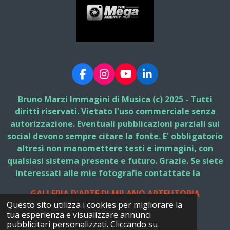
F
I
Y
L
a
n
o
i
c
s
u
n
Bruno Marzi Immagini di Musica (c) 2025 - Tutti
e
t
T
k
diritti riservati. Vietato l'uso commerciale senza
b
a
u
e
autorizzazione. Eventuali pubblicazioni parziali sui
o
g
b
d
social devono sempre citare la fonte. E' obbligatorio
o
r
e
I
k
a
n
altresì non manomettere testi e immagini, con
m
qualsiasi sistema presente e futuro. Grazie. Se siete
interessati alle mie fotografie contattate la
GALLERIA D'ARTE DI MILANO ARTEUTOPIA
Questo sito utilizza i cookies per migliorare la
© 2025 - 2026 Bruno Marzi Immagini di Musica
tua esperienza e visualizzare annunci
Fornito da
Webador
pubblicitari personalizzati. Cliccando su