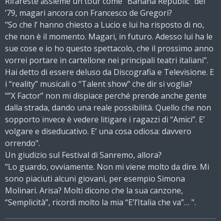
Rifareste assieme un tour come “Banana Republic” del
’79, magari ancora con Francesco de Gregori?
"So che l’ hanno chiesto a Lucio e lui ha risposto di no,
che non è il momento. Magari, in futuro. Adesso lui ha le
sue cose e io ho questo spettacolo, che il prossimo anno
vorrei portare in cartellone nei principali teatri italiani".
Hai detto di essere deluso da Discografia e Televisione. E
i “reality” musicali o “Talent show” che dir si voglia?
"”X Factor” non mi dispiace perché prende anche gente
dalla strada, dando una reale possibilità. Quello che non
sopporto invece è vedere litigare i ragazzi di “Amici”. E’
volgare e diseducativo. E’ una cosa odiosa: davvero
orrendo".
Un giudizio sul Festival di Sanremo, allora?
"Lo guardo, ovviamente. Non mi viene molto da dire. Mi
sono piaciuti alcuni giovani, per esempio Simona
Molinari. Arisa? Molti dicono che la sua canzone,
“Semplicità”, ricordi molto la mia “E’l’Italia che va”… ".