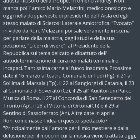
autista-filosofo della troupe, il romeno Andrey. Non
manca poi l’ amico Mario Melazzini, medico oncologo e
oggi nella doppia veste di presidente dell’ Aisla ed egli
stesso malato di Sclerosi Laterale Amiotrofica. “Evocato”
in video da Ron, Melazzini poi sale veramente in scena
per parlare della malattia, degli studi e della sua
petizione, “Liberi di vivere”, al Presidente della
Repubblica sul tema delicato e dibattuto dell’
autodeterminazione di cura nei malati terminali o
incapaci. Tantissima carne al fuoco insomma. Prossime
date il 16 marzo al teatro Comunale di Todi (Pg), il 21 al
Sollima di Marsala (Tp), il 22 al Sangiorgi di Catania, il 23
al Comunale di Soverato (Cz), il 25 all’ Auditorium Parco
Musica di Roma, il 27 al Concordia di San Benedetto del
Tronto (Ap), il 28 al Vittoria di Ortona(Ch) e il 29 al
Sentino di Sassoferrato (An). Altre date in aprile.
Ron, come nasce l’ idea di questo spettacolo?
"Principalmente dall’ amore per il mio mestiere e dalla
delusione per il modo in cui la musica viene trattata oggi,