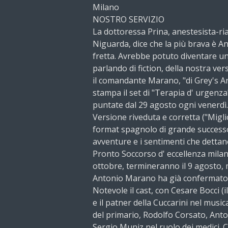
Milano
NOSTRO SERVIZIO
La dottoressa Prina, anestesista-ria
Niguarda, dice che la più brava è An
fretta. Avrebbe potuto diventare un
parlando di fiction, della nostra vers
il comandante Marano, "di Grey's An
stampa il set di "Terapia d' urgenza
puntate dal 29 agosto ogni venerdì.
Versione riveduta e corretta ("Miglio
format spagnolo di grande successo,
avventure e i sentimenti che dettano 
Pronto Soccorso d' eccellenza milane
ottobre, termineranno il 9 agosto, m
Antonio Marano ha già confermato 
Notevole il cast, con Cesare Bocci 
e il patner della Cuccarini nel music
del primario, Rodolfo Corsato, Anto
Sergio Muniz nel ruolo dei medici. C