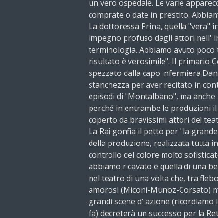
un vero ospedale. Le varie apparec
comprate o date in prestito. Abbiamo
La dottoressa Prina, quella "vera" i
impegno profuso dagli attori nell' 
terminologia. Abbiamo avuto poco 
risultato è verosimile". Il primario 
spezzato dalla capo infermiera Danie
stanchezza per aver recitato in co
episodi di "Montalbano", ma anche 
perché in entrambe le produzioni il 
coperto da bravissimi attori del teat
La Rai gonfia il petto per "la grande 
della produzione, realizzata tutta in
controllo del colore molto sofistica
abbiamo ricavato è quella di una be
nel teatro di una volta che, tra fleb
amorosi (Miconi-Munoz-Corsato) mo
grandi scene d' azione (ricordiamo
fa) decreterà un successo per la Re