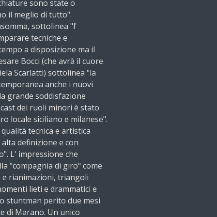
chiature sono state o
 il meglio di tutto".
nsomma, sottolinea "l'
imparare tecniche e
tempo a disposizione ma il
Cesare Bocci (che avrà il cuore
la Scarlatti) sottolinea "la
ntemporanea anche i nuovi
la grande soddisfazione
cast dei ruoli minori è stato
ro locale siciliano e milanese".
qualità tecnica e artistica
 alta definizione e con
to". L' impressione che
lla "compagnia di giro" come
o e rianimazioni, triangoli
menti lieti e drammatici e
 lo stuntman perito due mesi
te di Marano. Un unico