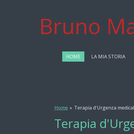
Vai
al
Bruno Ma
contenuto
principale
HOME
LA MIA STORIA
Home
»
Terapia d'Urgenza medical
Terapia d'Urg