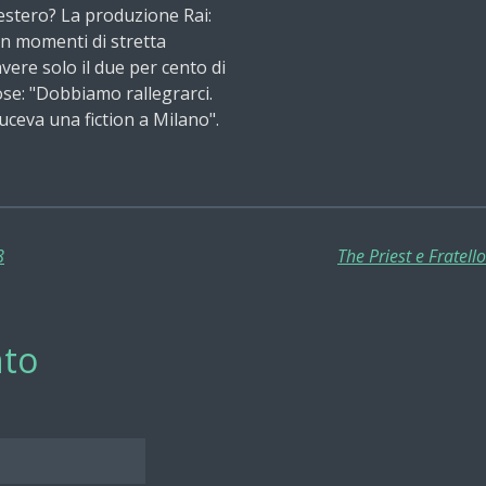
estero? La produzione Rai:
 in momenti di stretta
vere solo il due per cento di
ose: "Dobbiamo rallegrarci.
uceva una fiction a Milano".
8
The Priest e Fratell
to