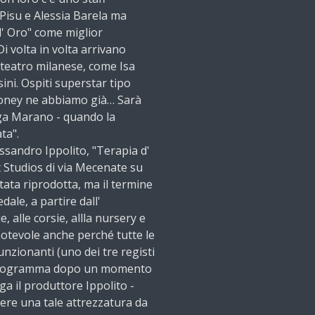
Pisu e Alessia Barela ma
d' Oro" come miglior
i volta in volta arrivano
el teatro milanese, come Isa
ini. Ospiti superstar tipo
ooney ne abbiamo già… Sarà
ega Marano - quando la
ta".
ssandro Ippolito, "Terapia d'
t Studios di via Mecenate su
stata riprodotta, ma il termine
dale, a partire dall'
, alle corsie, allla nursery e
notevole anche perché tutte le
nzionanti (uno dei tre registi
cardiogramma dopo un momento
ega il produttore Ippolito -
ere una tale attrezzatura da