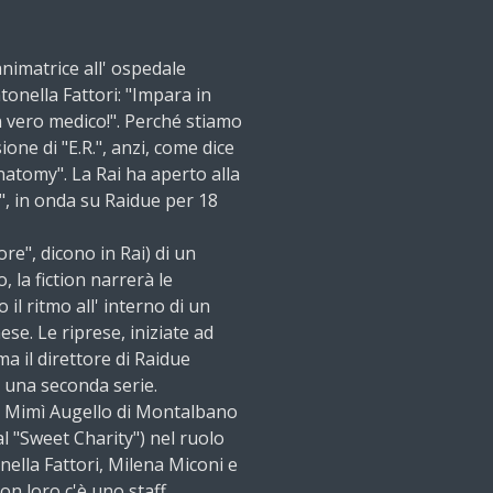
nimatrice all' ospedale
tonella Fattori: "Impara in
 vero medico!". Perché stiamo
ione di "E.R.", anzi, come dice
atomy". La Rai ha aperto alla
", in onda su Raidue per 18
re", dicono in Rai) di un
 la fiction narrerà le
il ritmo all' interno di un
se. Le riprese, iniziate ad
a il direttore di Raidue
una seconda serie.
(il Mimì Augello di Montalbano
al "Sweet Charity") nel ruolo
nella Fattori, Milena Miconi e
on loro c'è uno staff