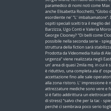
paramedico di nomi noti come Max 
anche Elisabetta Rocchetti, "Globo 
esordiente ne' "L' imbalsamatore". D
ospiti speciali scelti tra il meglio d
Barzizza, Ugo Conti e Valeria Moros
George Clooney? "Di belli come Cl
possibile nella seconda serie - spi
struttura della fiction sarà stabilizza
Prodotta da Videomedia Italia di Ale
urgenza" viene realizzata negli Eas
un' area di quasi 2mila mq. in cui è 
è riduttivo, una completa ala d' ospe
accettazione fino alle sale operatorie
alla zona ristoro. L' impressione è 
attrezzature mediche sono vere e fu
si è fatto addirittura un elettro
di stress) "salvo che per la tac - spi
perché ci sembrava poco serio togli