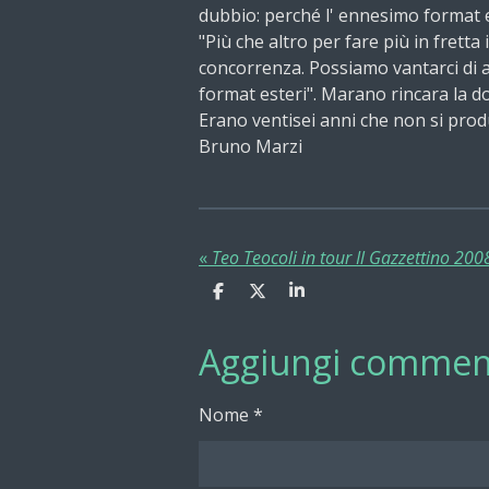
dubbio: perché l' ennesimo format 
"Più che altro per fare più in fretta
concorrenza. Possiamo vantarci di a
format esteri". Marano rincara la d
Erano ventisei anni che non si prod
Bruno Marzi
«
Teo Teocoli in tour Il Gazzettino 200
C
C
C
o
o
o
n
n
n
Aggiungi commen
d
d
d
i
i
i
v
v
v
i
i
i
Nome *
d
d
d
i
i
i