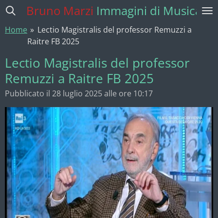
Bruno Marzi
Immagini di Musica
Vai
al
Home
»
Lectio Magistralis del professor Remuzzi a
contenuto
Raitre FB 2025
principale
Lectio Magistralis del professor
Remuzzi a Raitre FB 2025
Pubblicato il 28 luglio 2025 alle ore 10:17