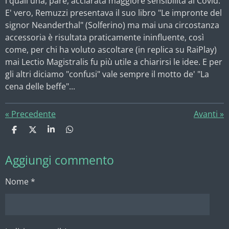
i quali una, pare, acclarata maggiore sensibilità al Covid.
E' vero, Remuzzi presentava il suo libro "Le impronte del
signor Neanderthal" (Solferino) ma mai una circostanza
accessoria è risultata praticamente ininfluente, così
come, per chi ha voluto ascoltare (in replica su RaiPlay)
mai Lectio Magistralis fu più utile a chiarirsi le idee. E per
gli altri diciamo "confusi" vale sempre il motto de' "La
cena delle beffe"...
«
Precedente
Avanti
»
C
C
C
C
o
o
o
o
n
n
n
n
Aggiungi commento
d
d
d
d
i
i
i
i
v
v
v
v
Nome *
i
i
i
i
d
d
d
d
i
i
i
i