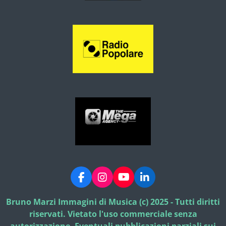
F
I
Y
L
a
n
o
i
c
s
u
n
Bruno Marzi Immagini di Musica (c) 2025 - Tutti diritti
e
t
T
k
riservati. Vietato l'uso commerciale senza
b
a
u
e