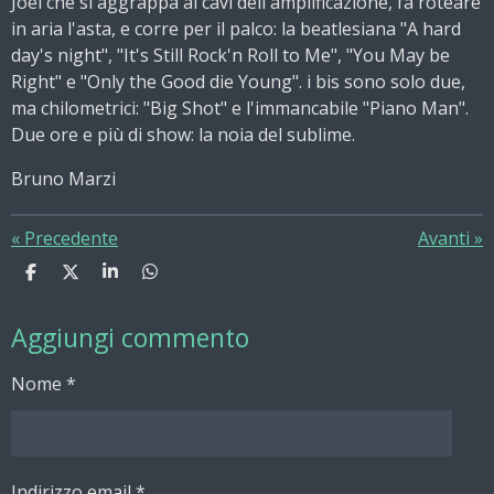
Joel che si aggrappa ai cavi dell'amplificazione, fa roteare
in aria l'asta, e corre per il palco: la beatlesiana "A hard
day's night", "It's Still Rock'n Roll to Me", "You May be
Right" e "Only the Good die Young". i bis sono solo due,
ma chilometrici: "Big Shot" e l'immancabile "Piano Man".
Due ore e più di show: la noia del sublime.
Bruno Marzi
«
Precedente
Avanti
»
C
C
C
C
o
o
o
o
n
n
n
n
Aggiungi commento
d
d
d
d
i
i
i
i
v
v
v
v
Nome *
i
i
i
i
d
d
d
d
i
i
i
i
Indirizzo email *