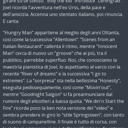
girare su se stesso. "Billy the kid" introduce "Leningrad".
Joel ricorda l'avventura nell'ex Urss, della pace e
dell'amicizia. Accenna uno stentato italiano, poi rinuncia.
E canta.
"Hungry Man" appartiene al meglio degli anni Ottanta,
così come la successiva "Allentown". "Scenes from an
Italian Restaurant" rallenta il ritmo, mentre "Innocent
Man" cerca di nuovo un "groove" che ai più, tra il
pubblico, parrebbe superfluo. Noi, che conosciamo la
maestrìa pianistica di Joel, lo aspettiamo al varco con la
recente "River of dreams" e la successiva "I go to
extremes". La "sorpresa" sta nella bellissima "Honesty",
eseguita pedissequamente, così come "Movin'out",
mentre "Goodnight Saigon" si fa preannunciare dal
rumore degli elicotteri a bassa quota. "We din'n Start the
Fire" ricorda poco la ben nota versione del "video" e
sembra prendere in giro lo "stile Springsteen", con tanto
di suono di campanelline. Il finale è tutto di corsa, con