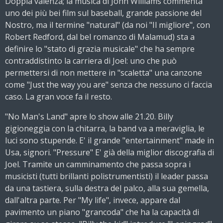
Doppia valenza; la musica di John Williams commenta
uno dei più bei film sul baseball, grande passione del
Nostro, ma il termine "natural" (da noi "Il migliore", con
Robert Redford, dal bel romanzo di Malamud) sta a
definire lo "stato di grazia musicale" che ha sempre
contraddistinto la carriera di Joel: uno che può
permettersi di non mettere in "scaletta" una canzone
come "Just the way you are" senza che nessuno ci faccia
caso. La gran voce fa il resto.
"No Man's Land" apre lo show alle 21.20. Billy
gigioneggia con la chitarra, la band va a meraviglia, le
luci sono stupende. E' il grande "entertainment" made in
Usa, signori. "Pressure" E' già della miglior discografia di
Joel. Tramite un camminamento che passa sopra i
musicisti (tutti brillanti polistrumentisti) il leader passa
da una tastiera, sulla destra del palco, alla sua gemella,
dall'altra parte. Per "My life", invece, appare dal
pavimento un piano "grancoda" che ha la capacità di