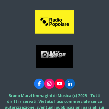
F
I
Y
L
a
n
o
i
c
s
u
n
Bruno Marzi Immagini di Musica (c) 2025 - Tutti
e
t
T
k
diritti riservati. Vietato l'uso commerciale senza
b
a
u
e
autorizzazione. Eventuali pubblicazioni parziali sui
o
g
b
d