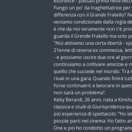
esordisce - passati prima nella vecc
Fungo un po' da traghettatrice per 
differenza con il Grande Fratello? N
veniamo condizionate dalla regìa 
è che da noi veramente non c'è priv
guarda il Grende Fratello ma solo pe
"Noi abbiamo una certa libertà - spi
21enne di cesena ex commessa, lett
- e possiamo uscire due ore al giorn
continuiamo a coltivare amicizie e n
quello che succede nel mondo. Tra 
rivali in una gara. Quando finirà tu
forse continuerò a lavorare in ques
non sarà un problema".
Keby Berardi, 26 anni, nata a Kinsh
classica e studi di Giurispridenza qu
più esperienza di spettacolo: "Ho la
piccole parti nel cinema. Ho fatto a
One e poi ho condotto un programma