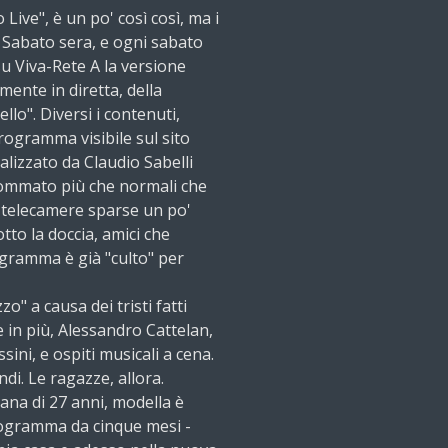
 Live", è un po' così così, ma i
. Sabato sera, e ogni sabato
su Viva-Rete A la versione
mente in diretta, della
llo". Diversi i contenuti,
 programma visibile sul sito
alizzato da Claudio Sabelli
 sommato più che normali che
e telecamere sparse un po'
to la doccia, amici che
ogramma è già "culto" per
zo" a causa dei tristi fatti
 in più, Alessandro Cattelan,
ni, e ospiti musicali a cena.
di. Le ragazze, allora.
ana di 27 anni, modella è
programma da cinque mesi -