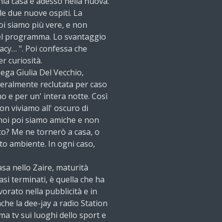
hia casa e adesso nella nuova.
le due nuove ospiti. La
oi siamo più vere, e non
del programma. Lo svantaggio
acy… ". Poi confessa che
r curiosità.
ega Giulia Del Vecchio,
eralmente reclutata per caso
o e per un' intera notte. Così
on viviamo all' oscuro di
noi poi siamo amiche e non
tto? Me ne tornerò a casa, o
to ambiente. In ogni caso,
asa nello Zaire, maturità
asi terminati, è quella che ha
vorato nella pubblicità e in
nche la dee-jay a radio Station
 tv sui luoghi dello sport e