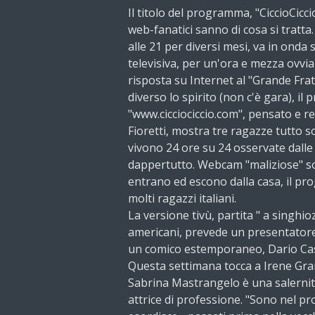
Il titolo del programma, "CiccioCiccio
web-fanatici sanno di cosa si tratta
alle 21 per diversi mesi, va in onda 
televisiva, per un'ora e mezza ovvia
risposta su Internet al "Grande Frate
diverso lo spirito (non c'è gara), il
"www.cicciociccio.com", pensato e re
Fioretti, mostra tre ragazze tutto
vivono 24 ore su 24 osservate dall
dappertutto. Webcam "maliziose" sot
entrano ed escono dalla casa, il pr
molti ragazzi italiani.
La versione tivù, partita " a singhioz
americani, prevede un presentatore
un comico estemporaneo, Dario Cassi
Questa settimana tocca a Irene Gran
Sabrina Mastrangelo è una salernit
attrice di professione. "Sono nel 