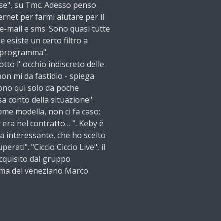
se", su Tmc. Adesso penso
ernet per farmi aiutare per il
-mail e sms. Sono quasi tutte
 esiste un certo filtro a
l programma".
to l' occhio indiscreto delle
n mi da fastidio - spiega
sono qui solo da poche
 conto della situazione".
come modella, non ci fa caso:
 era nel contratto… ". Keby è
a interessante, che ho scelto
erati". "Ciccio Ciccio Live", il
cquisito dal gruppo
mma del veneziano Marco