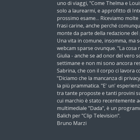
uno di viaggi, "Come Thelma e Loui
solo a laurearmi, e approfitto di Int
prossimo esame… Riceviamo molte e
frasi carine, anche perché comunque
monte da parte della redazione de
Una vita in comune, insomma, ma sot
webcam sparse ovunque. "La cosa no
Giulia - anche se ad onor del vero 
settimane e non mi sono ancora resa
Sabrina, che con il corpo ci lavora 
"Diciamo che la mancanza di privacy
la più prammatica. "E' un' esperienz
tra tante proposte e tanti provini sup
cui marchio è stato recentemente a
multimediale "Dada", è un progra
Balich per "Clip Television".
Bruno Marzi