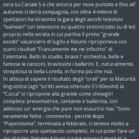
sera su Canale 5 e che ancora per nove puntate e fino all'
autunno ci terrà compagnia, con oltre 4 milioni di
spettatori ha stravinto la gara degli ascolti televisivi
"balneari" (un televisore su quattro sintonizzato su di lei)
proprio nella serata in cui partiva il primo "grande
esodo" vacanziero di luglio e Raiuno riproponeva con
scarsi risultati "Francamente me ne infischio" di
Celentano. Bello lo studio, brava l' orchestra, belle e
famose le canzoni, bravissimi i ballerini. E, naturalmente,
strepitosa la bella Lorella, in forma più che mai.
In attesa di sapere il risultato degli "orali" per la Maturità
linguistica (agli "scritti aveva ottenuto 51/60esimi) la
"Cucca" si ripropone alla grande come showgirl
completa: presentatrice, cantante e ballerina, con
addosso un' energia che pare non esaurirsi mai. "Sono
veramente felice - commenta - perché dopo
"Paperissima", terminata a febbraio, ci tenevo molto a
riproporre uno spettacolo completo, in cui poter fare un
po' di tutto. Nel mio futuro ci sarà ancora il musical, e