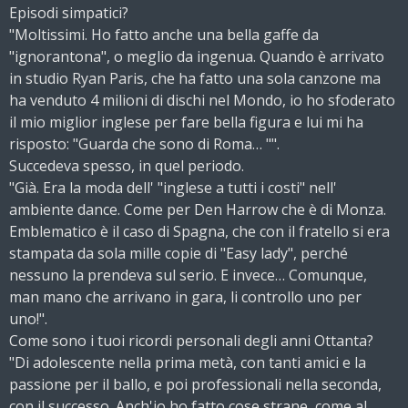
Episodi simpatici?
"Moltissimi. Ho fatto anche una bella gaffe da
"ignorantona", o meglio da ingenua. Quando è arrivato
in studio Ryan Paris, che ha fatto una sola canzone ma
ha venduto 4 milioni di dischi nel Mondo, io ho sfoderato
il mio miglior inglese per fare bella figura e lui mi ha
risposto: "Guarda che sono di Roma… "".
Succedeva spesso, in quel periodo.
"Già. Era la moda dell' "inglese a tutti i costi" nell'
ambiente dance. Come per Den Harrow che è di Monza.
Emblematico è il caso di Spagna, che con il fratello si era
stampata da sola mille copie di "Easy lady", perché
nessuno la prendeva sul serio. E invece… Comunque,
man mano che arrivano in gara, li controllo uno per
uno!".
Come sono i tuoi ricordi personali degli anni Ottanta?
"Di adolescente nella prima metà, con tanti amici e la
passione per il ballo, e poi professionali nella seconda,
con il successo. Anch'io ho fatto cose strane, come al