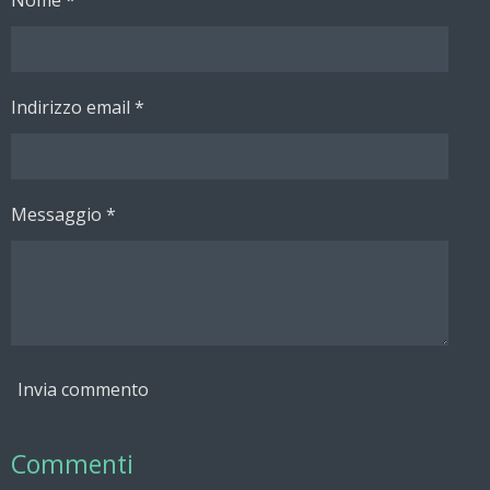
d
d
d
d
i
i
i
i
Indirizzo email *
Messaggio *
Invia commento
Commenti