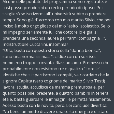
Alcune delle puntate del programma sono registrate, e
così posso prendermi un certo periodo di riposo. Poi
sceglierò se iscrivermi all' università subito o prendere
tempo. Sono già d' accordo con mio marito Silvio, che per
inciso è molto orgoglioso del mio "esito" scolastico. Se io
mi impegno seriamente lui, che dottore lo è già, si
prenderà una seconda laurea per farmi compagnia… ".
Indistruttibile Cuccarini, insomma?
"Uffa, basta con questa storia della "donna bionica",
sono una normalissima… ", ci dice con un sorriso,
nemmeno troppo convinta. Riassumiamo. Premesso che
probabilmente non esistono tre o quattro "Lorelle"
identiche che si spartiscono i compiti, va ricordato che la
signora Capitta (vero cognome del marito Silvio Testi)
lavora, studia, accudisce da mamma premurosa e, per
quanto possibile, presente, a quattro bambini in tenera
età e, basta guardare le immagini, è perfetta fisicamente.
Adesso basta con le novità, però. Lei conclude divertita:
"Va bene, ammetto di avere una certa energia e di stare