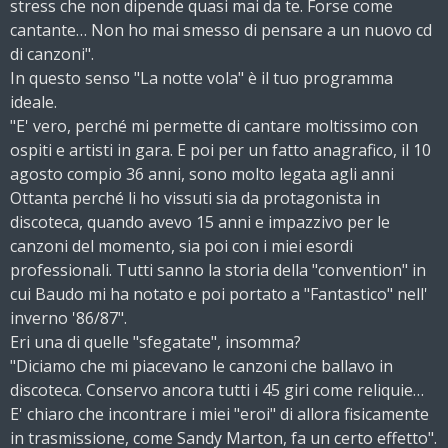
stress che non dipende quasi mai da te. Forse come
cantante… Non ho mai smesso di pensare a un nuovo cd
di canzoni".
In questo senso "La notte vola" è il tuo programma
ideale.
"E' vero, perché mi permette di cantare moltissimo con
ospiti e artisti in gara. E poi per un fatto anagrafico, il 10
agosto compio 36 anni, sono molto legata agli anni
Ottanta perché li ho vissuti sia da protagonista in
discoteca, quando avevo 15 anni e impazzivo per le
canzoni del momento, sia poi con i miei esordi
professionali. Tutti sanno la storia della "convention" in
cui Baudo mi ha notato e poi portato a "Fantastico" nell'
inverno '86/87".
Eri una di quelle "sfegatate", insomma?
"Diciamo che mi piacevano le canzoni che ballavo in
discoteca. Conservo ancora tutti i 45 giri come reliquie…
E' chiaro che incontrare i miei "eroi" di allora fisicamente
in trasmissione, come Sandy Marton, fa un certo effetto".