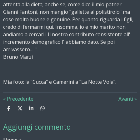
attenta alla dieta; anche se, come dice il mio patner
Gianni Fantoni, non mangio "gallette al polistirolo" ma
cose molto buone e genuine. Per quanto riguarda i figli,
credo di fermarmi qui. Insomma, io e mio marito non
andiamo a cercarli. Il nostro contributo consistente all'
incremento demografico l' abbiamo dato. Se poi
arrivassero… ".
Bruno Marzi
Mia foto: la "Cucca" e Camerini a "La Notte Vola".
«
Precedente
Avanti
»
C
C
C
C
o
o
o
o
n
n
n
n
Aggiungi commento
d
d
d
d
i
i
i
i
v
v
v
v
Nome *
i
i
i
i