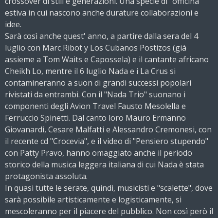
crossover di stili e generazioni. Una specie di "officina"
estiva in cui nascono anche durature collaborazioni e
idee.
Sarà così anche quest' anno, a partire dalla sera del 4
luglio con Marc Ribot y Los Cubanos Postizos (già
assieme a Tom Waits e Capossela) e il cantante africano
Cheikh Lo, mentre il 6 luglio Nada e i La Crus si
contamineranno a suon di grandi successi popolari
rivistati da entrambi. Con il "Nada Trio" suonano i
componenti degli Avion Travel Fausto Mesolella e
Ferruccio Spinetti. Dal canto loro Mauro Ermanno
Giovanardi, Cesare Malfatti e Alessandro Cremonesi, con
il recente cd "Crocevia", e il video di "Pensiero stupendo"
con Patty Pravo, hanno omaggiato anche il periodo
storico della musica leggera italiana di cui Nada è stata
protagonista assoluta.
In quasi tutte le serate, quindi, musicisti e "scalette", dove
sarà possibile artisticamente e logisticamente, si
mescoleranno per il piacere del pubblico. Non così però il