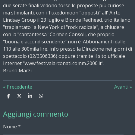
due serate finali vedono forse le proposte più curiose
ma stimolanti, con i Tuxedomoon "opposti" all' Airto
Lindsay Group il 23 luglio e Blonde Redhead, trio italiano
"trapiantato" a New York di "rock radicale", a chiudere
con la "cantantessa" Carmen Consoli, che proprio
"buona e accondiscendente" non è. Abbonamenti dalle
110 alle 300mila lire. Info presso la Direzione nei giorni di
spettacolo (02/3506336) oppure tramite il sito ufficiale
Internet "www.festivalarconati.comm.2000.it".
Bruno Marzi
«
Precedente
Avanti
»
C
C
C
C
o
o
o
o
n
n
n
n
Aggiungi commento
d
d
d
d
i
i
i
i
v
v
v
v
Nome *
i
i
i
i
d
d
d
d