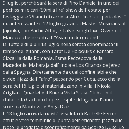
9 luglio, perchè sarà la sera di Pino Daniele, in uno dei
pochissimi e cari (50mila lire) show dell' estate per
festeggiare 25 anni di carriera. Altro "incrocio pericoloso"
ma interessante il 12 luglio grazie ai Master Musicians of
Jajouka, con Bachir Attar, e Talvin Singh Live. Ovvero: il
Marocco che incontra l' "Asian underground".
Di tutto e di più il 13 luglio nella serata denominata "Il
tempo dei gitani", con Taraf De Haidouks e Fanfara
Ciocarlia dalla Romania, Esma Redzepova dalla
Macedonia, Maharaja dall' India e Los Gitanos de Jerez
dalla Spagna. Direttamente da quel confine labile che
divide il jazz dall' "afro" passando per Cuba, ecco che la
sera del 16 luglio si materializzano in Villa il Nicola
Arigliano Quartet e il Buena Vista Social Club con il
chitarrista Cachaito Lopez, ospite di Ligabue l' anno
scorso a Mantova, e Anga Diaz.
Il 18 luglio arriva la novità assoluta di Rachelle Ferrer,
attuale voce femminile di punta dell' etichetta jazz "Blue
Note" e prodotta discograficamente da George Duke. Le