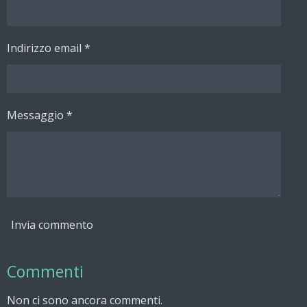
i
i
i
i
Indirizzo email *
Messaggio *
Invia commento
Commenti
Non ci sono ancora commenti.