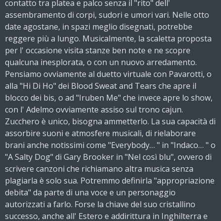
contatto tra platea e palco senza il "rito" dell'
assembramento di corpi, sudori e umori vari. Nelle otto
date agostane, in spazi meglio disegnati, potrebbe
reggere più a lungo. Musicalmente, la scaletta proposta
per l' occasione visita stanze ben note e ne scopre
qualcuna inesplorata, o con un nuovo arredamento.
Pensiamo ovviamente al duetto virtuale con Pavarotti, o
alla "Hi Di Ho" dei Blood Sweat and Tears che apre il
blocco dei bis, o ad "Iruben Me" che invece apre lo show,
con l' Adelmo ovviamente assiso sul trono cajun.
Zucchero è unico, bisogna ammetterlo. La sua capacità di
assorbire suoni e atmosfere musicali, di rielaborare
brani anche notissimi come "Everybody… " in "Indaco… " o
"A Salty Dog" di Gary Brooker in "Nel così blu", ovvero di
scrivere canzoni che richiamano altra musica senza
plagiarla è solo sua. Potremmo definirla "appropriazione
debita" da parte di una voce e un personaggio
autorizzati a farlo. Forse la chiave del suo cristallino
successo, anche all' Estero e addirittura in Inghilterra e