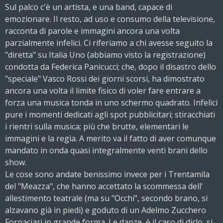
Sul palco c'è un artista, e una band, capace di
emozionare. Il resto, ad uso e consumo della televisione,
racconta di parole e immagini ancora una volta
parzialmente infelici. Ci riferiamo a chi avesse seguito la
"diretta" su Italia Uno (abbiamo visto la registrazione)
condotta da Federica Panicucci; che, dopo il disastro dello
"speciale" Vasco Rossi dei giorni scorsi, ha dimostrato
ancora una volta il limite fisico di voler fare entrare a
forza una musica tonda in uno schermo quadrato. Infelici
pure i momenti dedicati agli spot pubblicitari; stiracchiati
i rientri sulla musica; più che brutte, elementari le
immagini e la regìa. A merito va il fatto di aver comunque
mandato in onda quasi integralmente venti brani dello
show.
Le cose sono andate benissimo invece per i Trentamila
del "Meazza", che hanno accettato la scommessa dell'
allestimento teatrale (ma su "Occhi", secondo brano, si
alzavano già in piedi) e goduto di un Adelmo Zucchero
Fornaciari in grande forma. Le danze, è il caso di dirlo, si