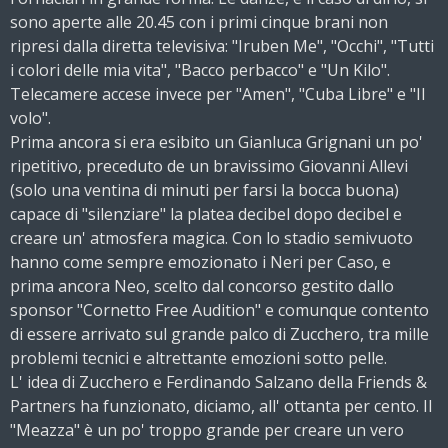
sono aperte alle 20.45 con i primi cinque brani non
ripresi dalla diretta televisiva: "Iruben Me", "Occhi", "Tutti
i colori delle mia vita", "Bacco perbacco" e "Un Kilo".
Telecamere accese invece per "Amen", "Cuba Libre" e "Il
volo".
Prima ancora si era esibito un Gianluca Grignani un po'
ripetitivo, preceduto de un bravissimo Giovanni Allevi
(solo una ventina di minuti per farsi la bocca buona)
capace di "silenziare" la platea decibel dopo decibel e
creare un' atmosfera magica. Con lo stadio semivuoto
hanno come sempre emozionato i Neri per Caso, e
prima ancora Neo, scelto dal concorso gestito dallo
sponsor "Cornetto Free Audition" e comunque contento
di essere arrivato sul grande palco di Zucchero, tra mille
problemi tecnici e altrettante emozioni sotto pelle.
L' idea di Zucchero e Ferdinando Salzano della Friends &
Partners ha funzionato, diciamo, all' ottanta per cento. Il
"Meazza" è un po' troppo grande per creare un vero