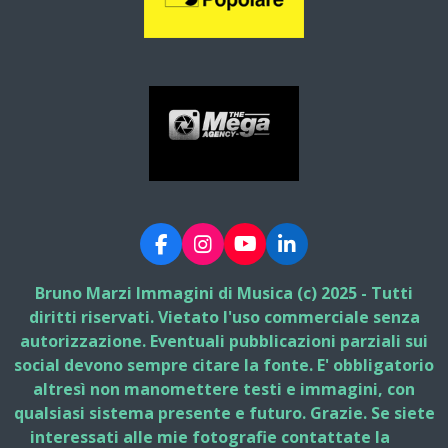
F
I
Y
L
a
n
o
i
c
s
u
n
Bruno Marzi Immagini di Musica (c) 2025 - Tutti
e
t
T
k
diritti riservati. Vietato l'uso commerciale senza
b
a
u
e
autorizzazione. Eventuali pubblicazioni parziali sui
o
g
b
d
social devono sempre citare la fonte. E' obbligatorio
o
r
e
I
k
a
n
altresì non manomettere testi e immagini, con
m
qualsiasi sistema presente e futuro. Grazie. Se siete
interessati alle mie fotografie contattate la