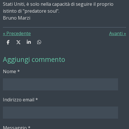
Stati Uniti, è solo nella capacità di seguire il proprio
istinto di "predatore soul".
Bruno Marzi
«
Precedente
Avanti
»
C
C
C
C
o
o
o
o
n
n
n
n
Aggiungi commento
d
d
d
d
i
i
i
i
v
v
v
v
Nome *
i
i
i
i
d
d
d
d
i
i
i
i
Indirizzo email *
Messaggio *