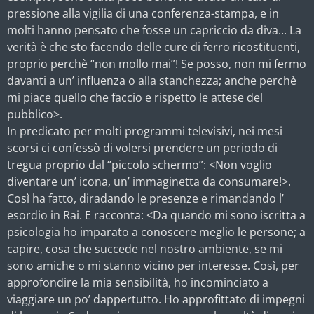
pressione alla vigilia di una conferenza-stampa, e in
molti hanno pensato che fosse un capriccio da diva... La
verità è che sto facendo delle cure di ferro ricostituenti,
proprio perchè “non mollo mai”! Se posso, non mi fermo
davanti a un’ influenza o alla stanchezza; anche perchè
mi piace quello che faccio e rispetto le attese del
pubblico>.
In predicato per molti programmi televisivi, nei mesi
scorsi ci confessò di volersi prendere un periodo di
tregua proprio dal “piccolo schermo”: <Non voglio
diventare un’ icona, un’ immaginetta da consumare!>.
Così ha fatto, diradando le presenze e rimandando l’
esordio in Rai. E racconta: <Da quando mi sono iscritta a
psicologia ho imparato a conoscere meglio le persone; a
capire, cosa che succede nel nostro ambiente, se mi
sono amiche o mi stanno vicino per interesse. Così, per
approfondire la mia sensibilità, ho incominciato a
viaggiare un po’ dappertutto. Ho approfittato di impegni