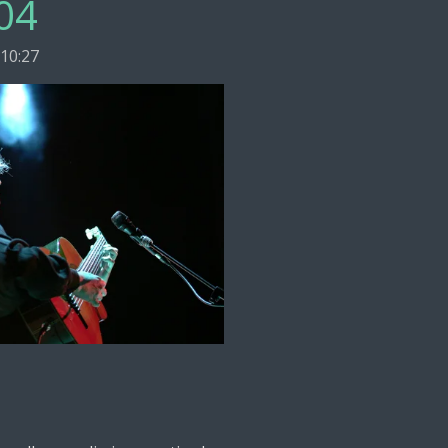
04
 10:27