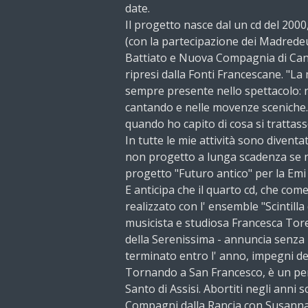
date.
Il progetto nasce dal un cd del 2000,
(con la partecipazione dei Madrede
Battiato e Nuova Compagnia di Cant
ripresi dalla Fonti Francescane. "La
sempre presente nello spettacolo: ne
cantando e nelle movenze sceniche. 
quando ho capito di cosa si trattas
In tutte le mie attività sono diventa
non progetto a lunga scadenza se n
progetto "Futuro antico" per la Emi 
E anticipa che il quarto cd, che com
realizzato con l' ensemble "Scintilla
musicista e studiosa Francesca Tore
della Serenissima - annuncia senza p
terminato entro l' anno, impegni d
Tornando a San Francesco, è un per
Santo di Assisi. Abortiti negli anni s
Compagni dalla Rancia con Susanna