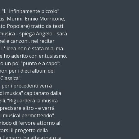
 "L' infinitamente piccolo"
us, Murini, Ennio Morricone,
o Popolare) tratto da testi
 musica - spiega Angelo - sarà
lle canzoni, nel recitar
L' idea non è stata mia, ma
se ho aderito con entusiasmo.
to un po' "punto e a capo":
on per i dieci album del
Classica".
e per i precedenti verrà
 di musica" capitanato dalla
lli. "Riguarderà la musica
recisare altro - e verrà
el musical permettendo".
iodo di fervore attorno al
corsi il progetto della
 Tamaro, ha affascinato la