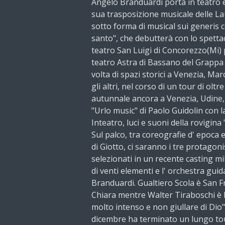
Angelo Branduardi porta in teatro e 
sua trasposizione musicale delle La
sotto forma di musical sui generis
santo", che debutterà con lo spettaco
teatro San Luigi di Concorezzo(Mi) p
teatro Astra di Bassano del Grappa i
volta di spazi storici a Venezia, Ma
gli altri, nel corso di un tour di oltr
autunnale ancora a Venezia, Udine,
"Urlo music" di Paolo Guidolin con
Inteatro, luci e suoni della rovigina 
Sul palco, tra coreografie d' epoca 
di Giotto, ci saranno i tre protagon
selezionati in un recente casting mi
di venti elementi e l' orchestra gui
Branduardi. Gualtiero Scola è San Fr
Chiara mentre Walter Tiraboschi è 
molto intenso e non giullare di Dio
dicembre ha terminato un lungo tou