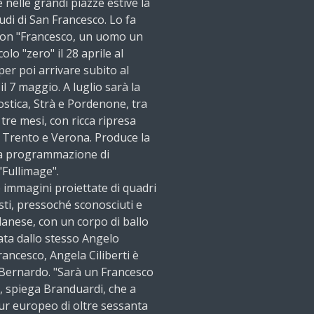
nelle grandi piazze estive la
udi di San Francesco. Lo fa
 con "Francesco, un uomo un
lo "zero" il 28 aprile al
er poi arrivare subito al
l 7 maggio. A luglio sarà la
rostica, Strà e Pordenone, tra
e tre mesi, con ricca ripresa
 Trento e Verona. Produce la
 la programmazione di
"Fullimage".
e immagini proiettate di quadri
isti, pressoché sconosciuti e
lanese, con un corpo di ballo
data dallo stesso Angelo
ancesco, Angela Ciliberti è
Bernardo. "Sarà un Francesco
", spiega Branduardi, che a
r europeo di oltre sessanta