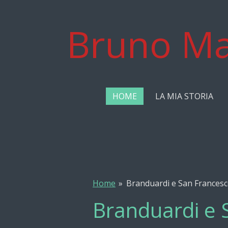
Vai
al
Bruno Ma
contenuto
principale
HOME
LA MIA STORIA
Home
»
Branduardi e San Francesco 
Branduardi e S