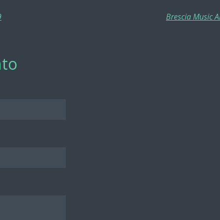
9
Brescia Music A
to