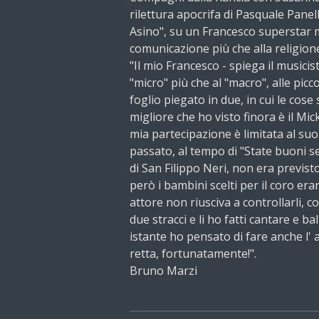
rilettura apocrifa di Pasquale Panel
Asino", su un Francesco superstar m
comunicazione più che alla religion
"Il mio Francesco - spiega il musici
"micro" più che al "macro", alle picco
foglio piegato in due, in cui le cose 
migliore che ho visto finora è il Mi
mia partecipazione è limitata al su
passato, al tempo di "State buoni se
di San Filippo Neri, non era previst
però i bambini scelti per il coro eran
attore non riusciva a controllarli,
due stracci e li ho fatti cantare e b
istante ho pensato di fare anche l' a
retta, fortunatamente!".
Bruno Marzi