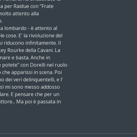
la per Raidue con "Frate
olto attento alla
e.
sta lombardo - è attento al
le cose. E' la rivoluzione del
si riducono infinitamente. Il
ckey Rourke della Cavani. La
onare e basta. Anche in
 potete" con Dorelli nel ruolo
o che apparissi in scena. Poi
o dei veri delinquentelli, e l'
 così mi sono messo addosso
allare. E pensare che per un
ttore... Ma poi è passata in