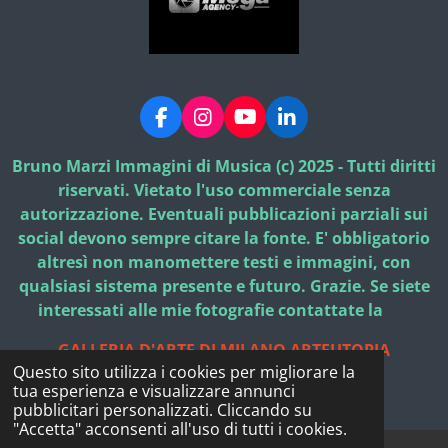
F
I
Y
L
a
n
o
i
c
s
u
n
Bruno Marzi Immagini di Musica (c) 2025 - Tutti diritti
e
t
T
k
riservati. Vietato l'uso commerciale senza
b
a
u
e
autorizzazione. Eventuali pubblicazioni parziali sui
o
g
b
d
social devono sempre citare la fonte. E' obbligatorio
o
r
e
I
k
a
n
altresì non manomettere testi e immagini, con
m
qualsiasi sistema presente e futuro. Grazie. Se siete
interessati alle mie fotografie contattate la
GALLERIA D'ARTE DI MILANO ARTEUTOPIA
Questo sito utilizza i cookies per migliorare la
© 2025 - 2026 Bruno Marzi Immagini di Musica
tua esperienza e visualizzare annunci
Fornito da
Webador
pubblicitari personalizzati. Cliccando su
"Accetta" acconsenti all'uso di tutti i cookies.