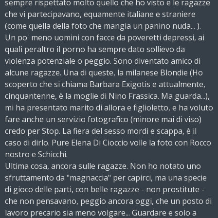
sempre rispettato molto quello che ho visto e le ragazze
che vi partecipavano, equamente italiane e straniere
(come quella della foto che mangia un panino nuda... ).
Un po' meno uomini con facce da poveretti depressi, ai
quali peraltro il porno ha sempre dato sollievo da
violenza potenziale o peggio. Sono diventato amico di
alcune ragazze. Una di queste, la milanese Blondie (
Ho
scoperto che si chiama Barbara Exigotis e attualmente,
cinquantenne, è la moglie di Nino Frassica. Ma guarda...
),
mi ha presentato marito di allora e figlioletto, e ha voluto
fare anche un servizio fotografico (minore mai di viso)
credo per Stop. La fiera del sesso mordi e scappa, è il
caso di dirlo. Pure Elena Di Cioccio volle la foto con Rocco
nostro e Schicchi.
Ultima cosa, ancora sulle ragazze. Non ho notato uno
sfruttamento da "magnaccia" per capirci, ma una specie
di gioco delle parti, con belle ragazze - non prostitute -
che non pensavano, peggio ancora oggi, che un posto di
lavoro precario sia meno volgare... Guardare e solo a