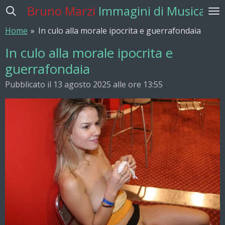
Bruno Marzi
Immagini di Musica
Vai
al
Home
»
In culo alla morale ipocrita e guerrafondaia
contenuto
principale
In culo alla morale ipocrita e
guerrafondaia
Pubblicato il 13 agosto 2025 alle ore 13:55