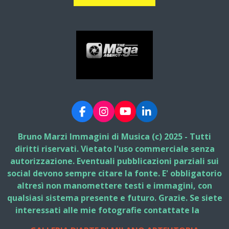
F
I
Y
L
a
n
o
i
c
s
u
n
Bruno Marzi Immagini di Musica (c) 2025 - Tutti
e
t
T
k
diritti riservati. Vietato l'uso commerciale senza
b
a
u
e
autorizzazione. Eventuali pubblicazioni parziali sui
o
g
b
d
social devono sempre citare la fonte. E' obbligatorio
o
r
e
I
k
a
n
altresì non manomettere testi e immagini, con
m
qualsiasi sistema presente e futuro. Grazie. Se siete
interessati alle mie fotografie contattate la