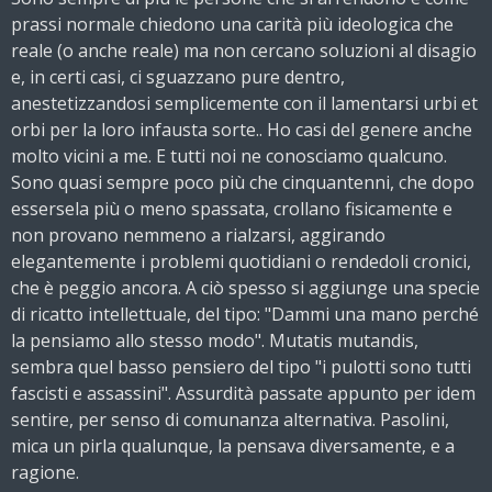
prassi normale chiedono una carità più ideologica che
reale (o anche reale) ma non cercano soluzioni al disagio
e, in certi casi, ci sguazzano pure dentro,
anestetizzandosi semplicemente con il lamentarsi urbi et
orbi per la loro infausta sorte.. Ho casi del genere anche
molto vicini a me. E tutti noi ne conosciamo qualcuno.
Sono quasi sempre poco più che cinquantenni, che dopo
essersela più o
meno spassata, crollano fisicamente e
non provano nemmeno a rialzarsi, aggirando
elegantemente i problemi quotidiani o rendedoli cronici,
che è peggio ancora. A ciò spesso si aggiunge una specie
di ricatto intellettuale, del tipo: "Dammi una mano perché
la pensiamo allo stesso modo". Mutatis mutandis,
sembra quel basso pensiero del tipo "i pulotti sono tutti
fascisti e assassini". Assurdità passate appunto per idem
sentire, per senso di comunanza alternativa. Pasolini,
mica un pirla qualunque, la pensava diversamente, e a
ragione.