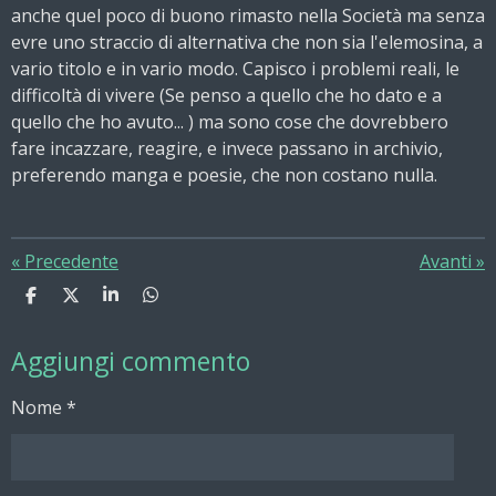
anche quel poco di buono rimasto nella Società ma senza
evre uno straccio di alternativa che non sia l'elemosina, a
vario titolo e in vario modo. Capisco i problemi reali, le
difficoltà di vivere (Se penso a quello che ho dato e a
quello che ho avuto... ) ma sono cose che dovrebbero
fare incazzare, reagire, e invece passano in archivio,
preferendo manga e poesie, che non costano nulla.
«
Precedente
Avanti
»
C
C
C
C
o
o
o
o
n
n
n
n
Aggiungi commento
d
d
d
d
i
i
i
i
v
v
v
v
Nome *
i
i
i
i
d
d
d
d
i
i
i
i