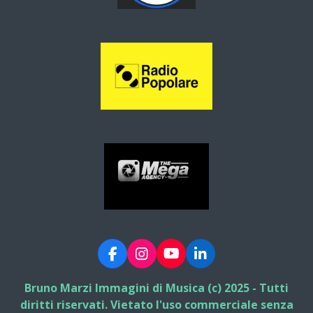
F
I
Y
L
a
n
o
i
c
s
u
n
Bruno Marzi Immagini di Musica (c) 2025 - Tutti
e
t
T
k
diritti riservati. Vietato l'uso commerciale senza
b
a
u
e