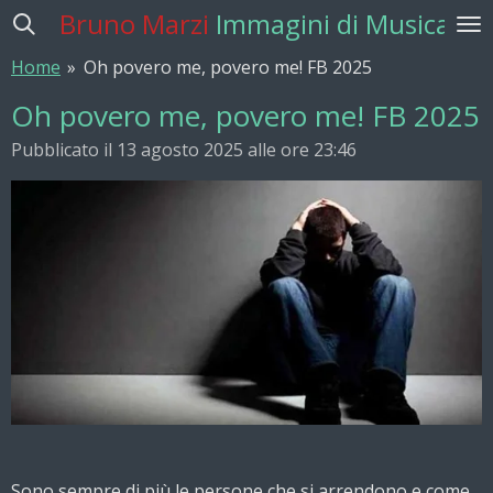
Bruno Marzi
Immagini di Musica
Vai
al
Home
»
Oh povero me, povero me! FB 2025
contenuto
principale
Oh povero me, povero me! FB 2025
Pubblicato il 13 agosto 2025 alle ore 23:46
Sono sempre di più le persone che si arrendono e come