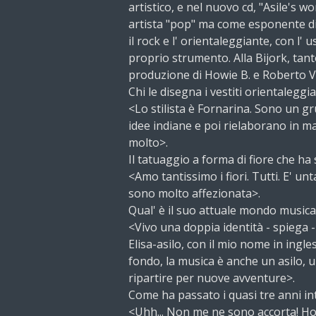
artistico, e nel nuovo cd, "Asile's 
artista "pop" ma come esponente di
il rock e l' orientaleggiante, con l'
proprio strumento. Alla Bijork, tanto 
produzione di Howie B. e Roberto V
Chi le disegna i vestiti orientaleggia
<Lo stilista è Fornarina. Sono un gr
idee indiane e poi rielaborano in ma
molto>.
Il tatuaggio a forma di fiore che ha
<Amo tantissimo i fiori. Tutti. E' un
sono molto affezionata>.
Qual' è il suo attuale mondo musica
<Vivo una doppia identità - spiega -
Elisa-asilo, con il mio nome in ingles
fondo, la musica è anche un asilo, u
ripartire per nuove avventure>.
Come ha passato i quasi tre anni int
<Uhh... Non me ne sono accorta! Ho 