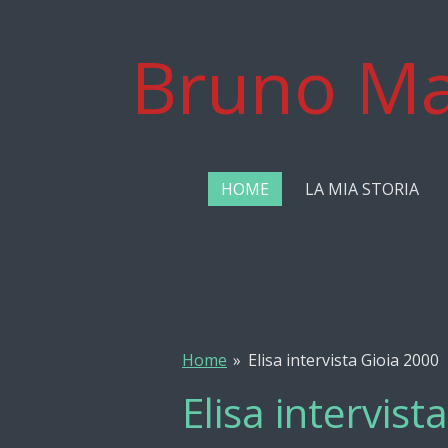
Vai
al
Bruno Ma
contenuto
principale
HOME
LA MIA STORIA
Home
»
Elisa intervista Gioia 2000
Elisa intervist