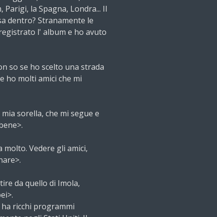
arigi, la Spagna, Londra... Il
osa dentro? Stranamente le
registrato l' album e ho avuto
Non so se ho scelto una strada
me ho molti amici che mi
a mia sorella, che mi segue e
 bene>.
 molto. Vedere gli amici,
onare>.
ire da quello di Imola,
ei>.
, ha ricchi programmi