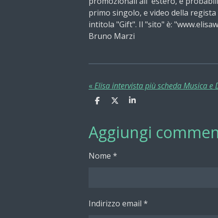
promozionali all' estero, e probabilm
primo singolo, e video della regista
intitola "Gift". Il "sito" è: "www.elisa
Bruno Marzi
«
Elisa intervista più scheda Musica e
C
C
C
o
o
o
n
n
n
Aggiungi commen
d
d
d
i
i
i
v
v
v
i
i
i
Nome *
d
d
d
i
i
i
Indirizzo email *