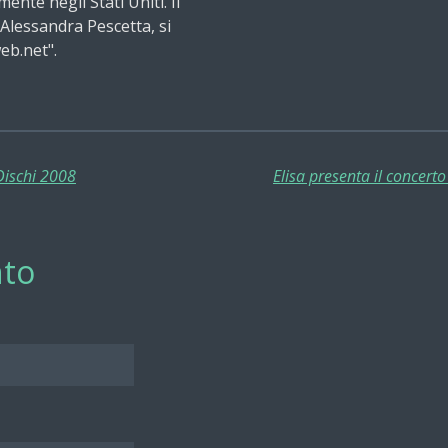
ente negli Stati Uniti. Il
 Alessandra Pescetta, si
web.net".
 Dischi 2008
to