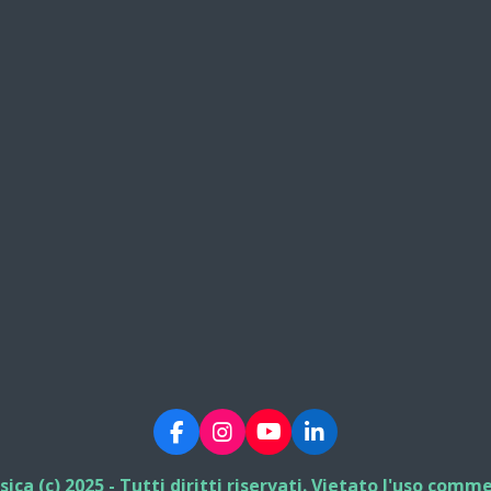
F
I
Y
L
a
n
o
i
c
s
u
n
ca (c) 2025 - Tutti diritti riservati. Vietato l'uso comm