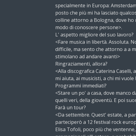
specialmente in Europa: Amsterdam, P
posto che più mi ha lasciato qualc
colline attorno a Bologna, dove ho 
modo di conoscere persone>.
L' aspetto migliore del suo lavoro?
<Fare musica in libertà. Assoluta. 
difficile, ma sento che attorno a a 
stimolano ad andare avanti>
Ringraziamenti, allora?
<Alla discografica Caterina Caselli, 
mi aiuta, ai musicisti, a chi mi vuole
Programmi immediati?
<Stare un po' a casa, dove manco da
quelli veri, della gioventù. E poi su
Farà un tour?
<Da settembre. Quest' estate, a part
parteciperò a 12 festival rock europ
Elisa Tofoli, poco più che ventenne