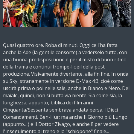
Quasi quattro ore. Roba di minuti. Oggi ce l'ha fatta
anche la Ade (la gentile consorte) a vederselo tutto, con
una buona predisposizione e per il misto di buon ritmo
della trama e continui trompe-l'oeil della post
produzione. Visivamente divertente, alla fin fine. In onda
su Sky, stranamente in versione D-Max 4:3, cioè come
uscirà prima o poi nelle sale, anche in Bianco e Nero. Del
maiale, quindi, non si butta
via niente. Sia come sia, la
lunghezza, appunto, biblica dei film anni
Cinquanta/Sessanta sembrava andata persa. I Dieci
Comandamenti, Ben-Hur; ma anche Il Giorno più Lungo
(appunto... ) e Il Dottor Zivago, e anche lì per vedere
l'inseguimento al treno e lo "schiopone" finale...