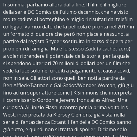
Insomma, partiamo allora dalla fine. Il film è il migliore
della serie DC Comics dell'ultimo decennio, che ha visto
molte cadute al botteghino e migliori risultati dai telefilm
collegati. Va ricordato che la pellicola è pronta nel 2017 in
un formato di due ore che però non piace a nessuno, a
partire dal regista Snyder sostituito in corso d'opera per
problemi di famiglia. Ma è lo stesso Zack (a cachet zero)
a voler riprendere il potenziale della storia, per la quale
si spendono ulteriori 70 milioni di dollari per un film che
vede la luce solo nei circuiti a pagamento e, causa covid,
non in sala. Gli attori sono quelli ben noti a partire da
Ben Affleck/Batman e Gal Gadot/Wonder Woman, giù giù
fino ad un super attore come J.K.Simmons che interpreta
il commissario Gordon e Jeremy Irons alias Alfred. Una
curiosità. All'inizio Flash incontra per la prima volta Iris
West, interpretata da Kiersey Clemons, già vista nella
serie di fantascienza Extant. I fan della DC Comics sanno
già tutto, e quindi non si tratta di spoiler. Diciamo solo
che, dopo la morte di Superman, si riunisce una Justice