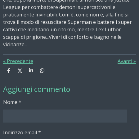
League per combattere demoni supercattivoni e
praticamente invincibili. Com'è, come non è, alla fine si
trova il modo di resuscitare Superman e battere i super
cattivi che meditano un ritorno, mentre Lex Luthor
scappa di prigione...
Viveri di conforto e bagno nelle
vicinanze...
«
Precedente
Avanti
»
C
C
C
C
o
o
o
o
n
n
n
n
Aggiungi commento
d
d
d
d
i
i
i
i
v
v
v
v
Nome *
i
i
i
i
d
d
d
d
i
i
i
i
Indirizzo email *