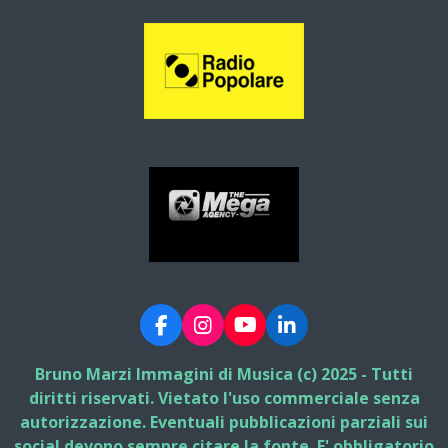
F
I
Y
L
a
n
o
i
c
s
u
n
Bruno Marzi Immagini di Musica (c) 2025 - Tutti
e
t
T
k
diritti riservati. Vietato l'uso commerciale senza
b
a
u
e
autorizzazione. Eventuali pubblicazioni parziali sui
o
g
b
d
social devono sempre citare la fonte. E' obbligatorio
o
r
e
I