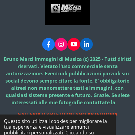
F
I
Y
L
a
n
o
i
c
s
u
n
Bruno Marzi Immagini di Musica (c) 2025 - Tutti diritti
e
t
T
k
riservati. Vietato l'uso commerciale senza
b
a
u
e
autorizzazione. Eventuali pubblicazioni parziali sui
o
g
b
d
social devono sempre citare la fonte. E' obbligatorio
o
r
e
I
k
a
n
altresì non manomettere testi e immagini, con
m
qualsiasi sistema presente e futuro. Grazie. Se siete
interessati alle mie fotografie contattate la
GALLERIA D'ARTE DI MILANO ARTEUTOPIA
Questo sito utilizza i cookies per migliorare la
© 2025 - 2026 Bruno Marzi Immagini di Musica
tua esperienza e visualizzare annunci
Fornito da
Webador
pubblicitari personalizzati. Cliccando su