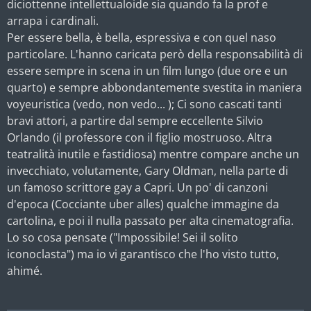
diciottenne intellettualoide sia quando fa la prof e
arrapa i cardinali.
Per essere bella, è bella, espressiva e con quel naso
particolare. L'hanno caricata però della responsabilità di
essere sempre in scena in un film lungo (due ore e un
quarto) e sempre abbondantemente svestita in maniera
voyeuristica (vedo, non vedo... ); Ci sono cascati tanti
bravi attori, a partire dal sempre eccellente Silvio
Orlando (il professore con il figlio mostruoso. Altra
teatralità inutile e fastidiosa) mentre compare anche un
invecchiato, volutamente, Gary Oldman, nella parte di
un famoso scrittore gay a Capri. Un po' di canzoni
d'epoca (Cocciante uber alles) qualche immagine da
cartolina, e poi il nulla passato per alta cinematografia.
Lo so cosa pensate ("Impossibile! Sei il solito
iconoclasta") ma io vi garantisco che l'ho visto tutto,
ahimé.