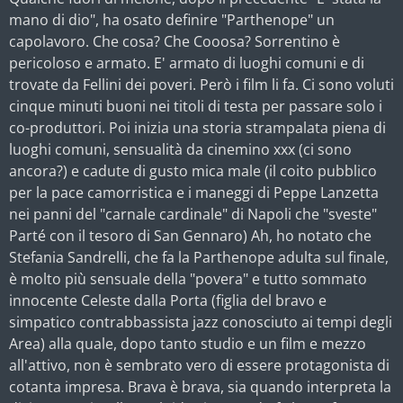
mano di dio", ha osato definire "Parthenope" un
capolavoro. Che cosa? Che Cooosa? Sorrentino è
pericoloso e armato. E' armato di luoghi comuni e di
trovate da Fellini dei poveri. Però i film li fa. Ci sono voluti
cinque minuti buoni nei titoli di testa per passare solo i
co-produttori. Poi inizia una storia strampalata piena di
luoghi comuni, sensualità da cinemino xxx (ci sono
ancora?) e cadute di
gusto mica male (il coito pubblico
per la pace camorristica e i maneggi di Peppe Lanzetta
nei panni del "carnale cardinale" di Napoli che "sveste"
Parté con il tesoro di San Gennaro) Ah, ho notato che
Stefania Sandrelli, che fa la Parthenope adulta sul finale,
è molto più sensuale della "povera" e tutto sommato
innocente Celeste dalla Porta (figlia del bravo e
simpatico contrabbassista jazz conosciuto ai tempi degli
Area) alla quale, dopo tanto studio e un film e mezzo
all'attivo, non è sembrato vero di essere protagonista di
cotanta impresa. Brava è brava, sia quando interpreta la