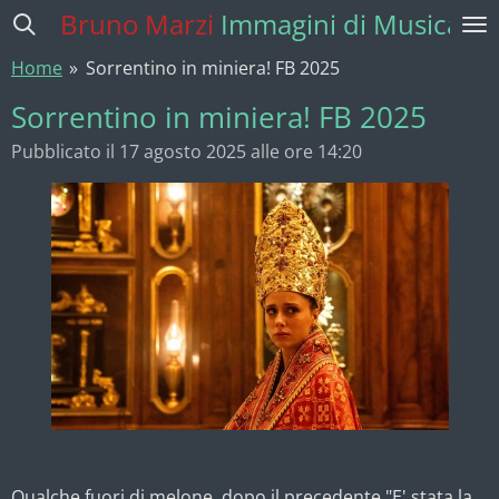
Bruno Marzi
Immagini di Musica
Vai
al
Home
»
Sorrentino in miniera! FB 2025
contenuto
principale
Sorrentino in miniera! FB 2025
Pubblicato il 17 agosto 2025 alle ore 14:20
Qualche fuori di melone, dopo il precedente "E' stata la