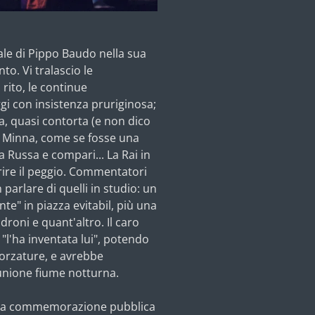
rale di Pippo Baudo nella sua
o. Vi tralascio le
rito, le continue
gi con insistenza pruriginosa;
a, quasi contorta (e non dico
na Minna, come se fosse
una
a Russa e compari... La Rai in
rire il peggio. Commentatori
parlare di quelli in studio: un
nte" in piazza evitabil, più una
roni e quant'altro. Il caro
 "l'ha inventata lui", potendo
forzature, e avrebbe
iunione fiume notturna.
na commemorazione pubblica