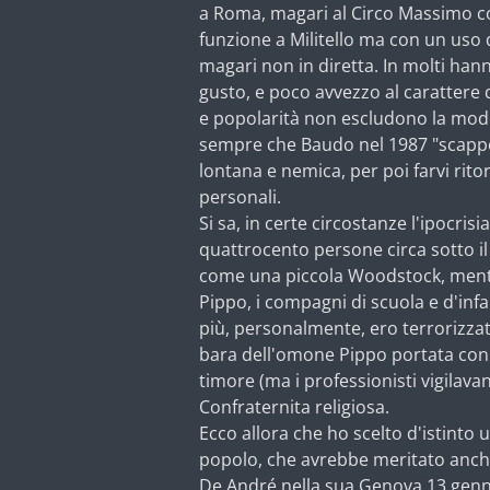
a Roma, magari al Circo Massimo c
funzione a Militello ma con un uso d
magari non in diretta. In molti hanno
gusto, e poco avvezzo al carattere
e popolarità non escludono la mod
sempre che Baudo nel 1987 "scappò
lontana e nemica, per poi farvi rit
personali.
Si sa, in certe circostanze l'ipocris
quattrocento persone circa sotto il
come una piccola Woodstock, mentre
Pippo, i compagni di scuola e d'infa
più, personalmente, ero terrorizza
bara dell'omone Pippo portata con 
timore (ma i professionisti vigilavano
Confraternita religiosa.
Ecco allora che ho scelto d'istinto u
popolo, che avrebbe meritato anche 
De André nella sua Genova 13 genna