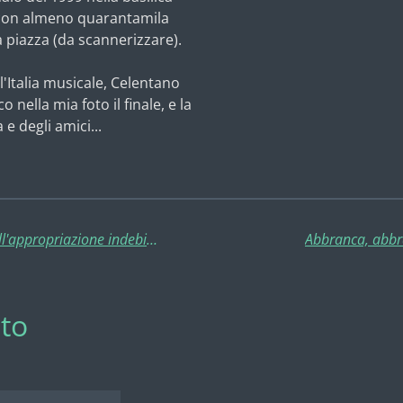
 con almeno quarantamila
a piazza (da scannerizzare).
 l'Italia musicale, Celentano
nella mia foto il finale, e la
e degli amici...
Baudo:the day after. Dal cordoglio all'appropriazione indebita
Abbranca, abbra
to