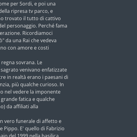
ome per Sordi, e poi una
ella ripresa tv parco, e
 trovato il tutto di cattivo
 del personaggio. Perché fama
erazione. Ricordiamoci
" da una Rai che vedeva
orno con amore e costi
ia regna sovrana. Le
 sagrato venivano enfatizzate
 in realtà erano i paesani di
nzia, più qualche curioso. In
to nel vedere la imponente
grande fatica e qualche
) da affiliati alla
n vero funerale di affetto e
Pippo. E' quello di Fabrizio
io del 1999 nella basilica