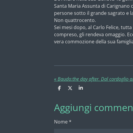
Santa Maria Assunta di Carignano
persone sotto il grande sagrato e l
Non quattrocento.
Sei mesi dopo, al Carlo Felice, tutta
compreso, gli rendeva omaggio. Ecco 
vera commozione della sua famiglia 
«
C
C
C
o
o
o
n
n
n
Aggiungi commen
d
d
d
i
i
i
v
v
v
i
i
i
Nome *
d
d
d
i
i
i