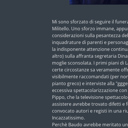
Mi sono sforzato di seguire il fune
Militello. Uno sforzo immane, appunt
considerazioni sulla pesantezza del 
inquadrature di parenti e personag
la indisponente attenzione continu
altro) sulla affranta segretaria Di
moglie sconsolata. I primi piani di L
certe circostanze sa veramente off
visibilmente raccomandati (per non 
pianto greco) e interviste alla "ggge
eccessiva spettacolarizzazione con d
Pippo, che la televisione spettacolo
assistere avrebbe trovato difetti e 
convocato autori e registi in una r
Incazzatissimo.
Perchè Baudo avrebbe meritato u