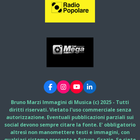
F
I
Y
L
a
n
o
i
c
s
u
n
Bruno Marzi Immagini di Musica (c) 2025 - Tutti
e
t
T
k
diritti riservati. Vietato l'uso commerciale senza
b
a
u
e
autorizzazione. Eventuali pubblicazioni parziali sui
o
g
b
d
social devono sempre citare la fonte. E' obbligatorio
o
r
e
I
k
a
n
altresì non manomettere testi e immagini, con
m
qualsiasi sistema presente e futuro. Grazie. Se siete