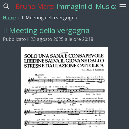
Bruno Marzi
Immagini di Musica
Vai
al
Home
»
Il Meeting della vergogna
contenuto
principale
Il Meeting della vergogna
Pubblicato il 23 agosto 2025 alle ore 20:18