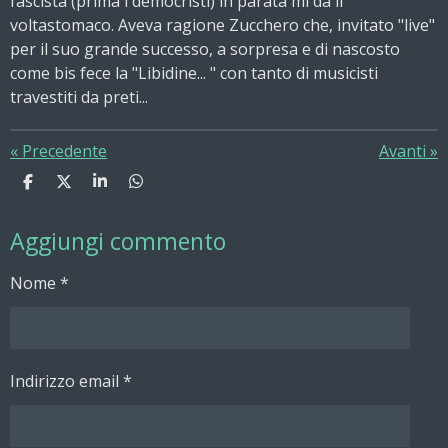
fascista (prima i democristi) in parata mi dà il
voltastomaco. Aveva ragione Zucchero che, invitato "live"
per il suo grande successo, a sorpresa e di nascosto
come bis fece la "Libidine... " con tanto di musicisti
travestiti da preti...
«
Precedente
Avanti
»
C
C
C
C
o
o
o
o
n
n
n
n
Aggiungi commento
d
d
d
d
i
i
i
i
v
v
v
v
Nome *
i
i
i
i
d
d
d
d
i
i
i
i
Indirizzo email *