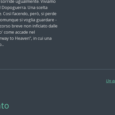
 sorride ugualmente. Viviamo
al Dopoguerra. Una scelta
 Così facendo, però, si perde
e comunque si voglia guardare -
corso breve non inficiato dalle
o' come accade nel
rway to Heaven", in cui una
...
Un ar
to