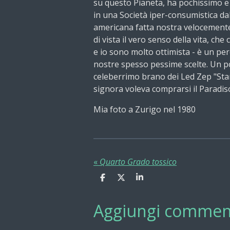
su questo Pianeta, ha pochissimo e
in una Società iper-consumistica d
americana fatta nostra velocemente.
di vista il vero senso della vita, ch
e io sono molto ottimista - è un per
nostre spesso pessime scelte. Un p
celeberrimo brano dei Led Zep
"Sta
signora voleva comprarsi il Paradiso
Mia foto a Zurigo nel 1980
«
Quarto Grado tossico
C
C
C
o
o
o
n
n
n
Aggiungi commen
d
d
d
i
i
i
v
v
v
i
i
i