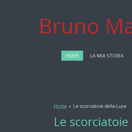
Vai
al
Bruno Ma
contenuto
principale
HOME
LA MIA STORIA
Home
»
Le scorciatoie della Luce
Le scorciatoie