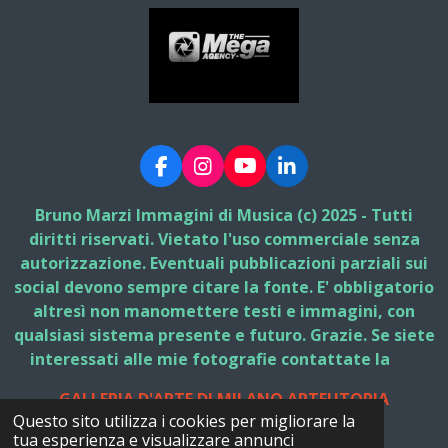
F
I
Y
L
a
n
o
i
c
s
u
n
Bruno Marzi Immagini di Musica (c) 2025 - Tutti
e
t
T
k
diritti riservati. Vietato l'uso commerciale senza
b
a
u
e
autorizzazione. Eventuali pubblicazioni parziali sui
o
g
b
d
social devono sempre citare la fonte. E' obbligatorio
o
r
e
I
k
a
n
altresì non manomettere testi e immagini, con
m
qualsiasi sistema presente e futuro. Grazie. Se siete
interessati alle mie fotografie contattate la
GALLERIA D'ARTE DI MILANO ARTEUTOPIA
Questo sito utilizza i cookies per migliorare la
© 2025 - 2026 Bruno Marzi Immagini di Musica
tua esperienza e visualizzare annunci