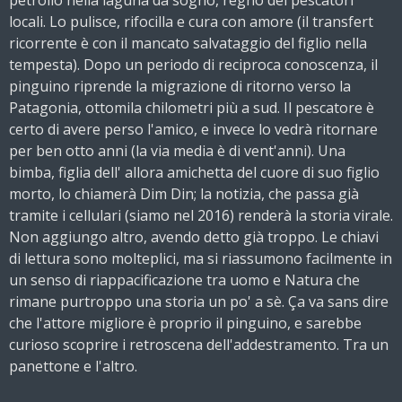
petrolio nella laguna da sogno, regno dei pescatori
locali. Lo pulisce, rifocilla e cura con amore (il transfert
ricorrente è con il mancato salvataggio del figlio nella
tempesta). Dopo un periodo di reciproca conoscenza, il
pinguino riprende la migrazione di ritorno verso la
Patagonia, ottomila chilometri più a sud. Il pescatore è
certo di avere perso l'amico, e invece lo vedrà ritornare
per ben otto anni (la via media è di vent'anni). Una
bimba, figlia dell' allora amichetta del cuore di suo figlio
morto, lo chiamerà Dim Din; la notizia, che passa già
tramite i cellulari (siamo nel 2016) renderà la storia virale.
Non aggiungo altro, avendo detto già troppo. Le chiavi
di lettura sono molteplici, ma si riassumono facilmente in
un senso di riappacificazione tra uomo e Natura che
rimane purtroppo una storia un po' a sè. Ça va sans dire
che l'attore migliore è proprio il pinguino, e sarebbe
curioso scoprire i retroscena dell'addestramento. Tra un
panettone e l'altro.