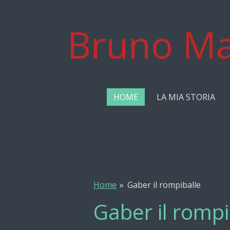
Vai
al
Bruno Ma
contenuto
principale
HOME
LA MIA STORIA
Home
»
Gaber il rompiballe
Gaber il rompi