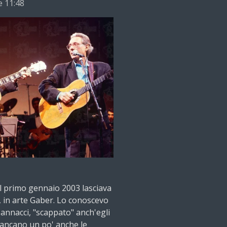
e 11:48
 il primo gennaio 2003 lasciava
k, in arte Gaber. Lo conoscevo
annacci, "scappato" anch'egli
mancano un po' anche le