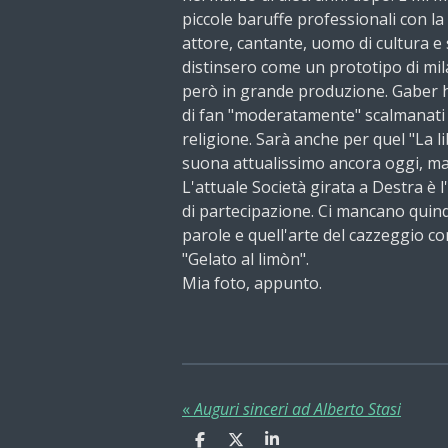
piccole baruffe professionali con la f
attore, cantante, uomo di cultura e s
distinsero come un prototipo di m
però
in grande produzione. Gaber 
di fan "moderatamente" scalmanati 
religione. Sarà anche per quel "La l
suona attualissimo ancora oggi, ma
L'attuale Società girata a Destra è 
di partecipazione. Ci mancano quindi 
parole e quell'arte del cazzeggio con
"Gelato al limòn".
Mia foto, appunto.
«
Auguri sinceri ad Alberto Stasi
C
C
C