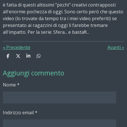
è fatta di questi altissimi "picchi" creativi contrapposti
all'enorme pochezza di oggi. Sono certo però che questo
video (lo trovate da tempo tra i miei video preferiti) se
presentato ai ragazzini di oggi li farebbe tremare
all'impatto. Per la serie: Sfera... e basta!!!...
«
Precedente
Avanti
»
C
C
C
C
o
o
o
o
n
n
n
n
Aggiungi commento
d
d
d
d
i
i
i
i
v
v
v
v
Nome *
i
i
i
i
d
d
d
d
i
i
i
i
Indirizzo email *