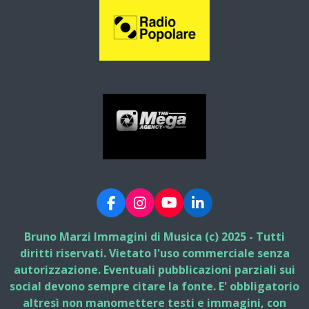
F
I
Y
L
a
n
o
i
c
s
u
n
Bruno Marzi Immagini di Musica (c) 2025 - Tutti
e
t
T
k
diritti riservati. Vietato l'uso commerciale senza
b
a
u
e
autorizzazione. Eventuali pubblicazioni parziali sui
o
g
b
d
social devono sempre citare la fonte. E' obbligatorio
o
r
e
I
k
a
n
altresì non manomettere testi e immagini, con