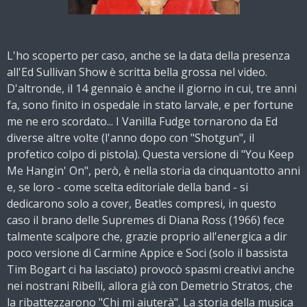
L'ho scoperto per caso, anche se la data della presenza
all'Ed Sullivan Show è scritta bella grossa nel video.
D'altronde, il 14 gennaio è anche il giorno in cui, tre anni
fa, sono finito in ospedale in stato larvale, e per fortune
me ne ero scordato... I Vanilla Fudge tornarono da Ed
diverse altre volte (l'anno dopo con "Shotgun", il
profetico colpo di pistola). Questa versione di "You Keep
Me Hangin' On", però, è nella storia da cinquantotto anni
e, se loro
- come scelta editoriale della band - si
dedicarono solo a cover, Beatles compresi, in questo
caso il brano delle Supremes di Diana Ross (1966) fece
talmente scalpore che, grazie proprio all'energica a dir
poco versione di Carmine Appice e Soci (solo il bassista
Tim Bogart ci ha lasciato) provocò spasmi creativi anche
nei nostrani Ribelli, allora già con Demetrio Stratos, che
la ribattezzarono "Chi mi aiuterà". La storia della musica