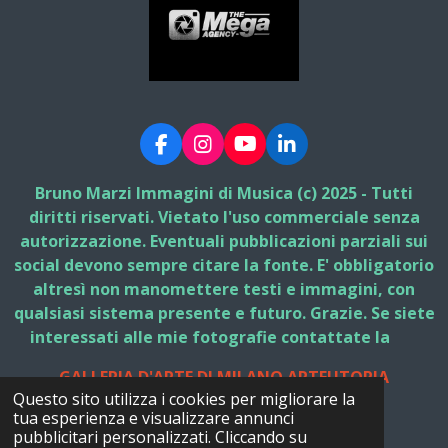
F
I
Y
L
a
n
o
i
c
s
u
n
Bruno Marzi Immagini di Musica (c) 2025 - Tutti
e
t
T
k
diritti riservati. Vietato l'uso commerciale senza
b
a
u
e
autorizzazione. Eventuali pubblicazioni parziali sui
o
g
b
d
social devono sempre citare la fonte. E' obbligatorio
o
r
e
I
k
a
n
altresì non manomettere testi e immagini, con
m
qualsiasi sistema presente e futuro. Grazie. Se siete
interessati alle mie fotografie contattate la
GALLERIA D'ARTE DI MILANO ARTEUTOPIA
Questo sito utilizza i cookies per migliorare la
© 2025 - 2026 Bruno Marzi Immagini di Musica
tua esperienza e visualizzare annunci
Fornito da
Webador
pubblicitari personalizzati. Cliccando su