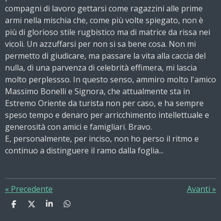
compagni di lavoro gettarsi come ragazzini alle prime
armi nella mischia che, come più volte spiegato, non è
più di glorioso stile rugbistico ma di matrice da rissa nei
vicoli. Un azzuffarsi per non si sa bene cosa. Non mi
permetto di giudicare, ma passare la vita alla caccia del
nulla, di una parvenza di celebrità effimera, mi lascia
molto perplessso. In questo senso, ammiro molto l'amico
Massimo Bonelli e Signora, che attualmente sta in
Estremo Oriente da turista non per caso, e ha sempre
speso tempo e denaro per arricchimento intellettuale e
generosità con amici e famigliari. Bravo.
E, personalmente, per inciso, non ho perso il ritmo e
continuo a distinguere il ramo dalla foglia...
«
Precedente
Avanti
»
C
C
C
C
o
o
o
o