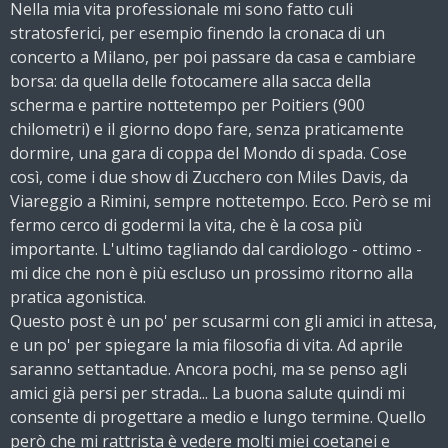
Nella mia vita professionale mi sono fatto culi
stratosferici, per esempio finendo la cronaca di un
concerto a Milano, per poi passare da casa e cambiare
borsa: da quella delle fotocamere alla sacca della
scherma e partire nottetempo per Poitiers (900
chilometri) e il giorno dopo fare, senza praticamente
dormire, una gara di coppa del Mondo di spada. Cose
così, come i due show di Zucchero con Miles Davis, da
Viareggio a Rimini, sempre nottetempo. Ecco. Però se mi
fermo cerco di godermi la vita, che è la cosa più
importante. L'ultimo tagliando dal cardiologo - ottimo -
mi dice che non è più escluso un prossimo ritorno alla
pratica agonistica.
Questo post è un po' per scusarmi con gli amici in attesa,
e un po' per spiegare la mia filosofia di vita. Ad aprile
saranno settantadue. Ancora pochi, ma se penso agli
amici già persi per strada... La buona salute quindi mi
consente di progettare a medio e lungo termine. Quello
però che mi rattrista è vedere molti miei coetanei e