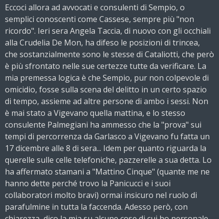
Eccoci allora ad avvocati e consulenti di Sempio, o
semplici conoscenti come Cassese, sempre più "non
ricordo". Ieri sera Angela Taccia, di nuovo con gli occhiali
alla Crudelia De Mon, ha difeso le posizioni di trincea,
che sostanzialmente sono le stesse di Cataliotti, che però
è più sfrontato nelle sue certezze tutte da verificare. La
mia premessa logica è che Sempio, pur non colpevole di
omicidio, fosse sulla scena del delitto in un certo spazio
di tempo, assieme ad altre persone di ambo i sessi. Non
è mai stato a Vigevano quella mattina, e lo stesso
consulente Palmegiani ha ammesso che la "prova" sui
tempi di percorrenza da Garlasco a Vigevano fu fatta un
17 dicembre alle 8 di sera... Idem per quanto riguarda la
querelle sulle celle telefoniche, pazzerelle a sua detta. Lo
ha affermato stamani a "Mattino Cinque" (quante me ne
hanno dette perché trovo la Panicucci e i suoi
collaboratori molto bravi) ormai insicuro nel ruolo di
parafulmine in tutta la faccenda. Adesso però, con
chiarezza, dico la mia su alcune cose di cui ho personale