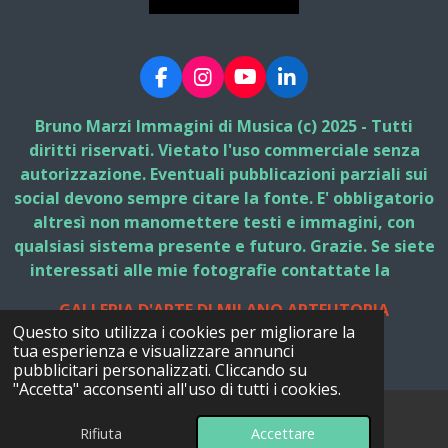
F
I
Y
L
a
n
o
i
c
s
u
n
Bruno Marzi Immagini di Musica (c) 2025 - Tutti
e
t
T
k
diritti riservati. Vietato l'uso commerciale senza
b
a
u
e
autorizzazione. Eventuali pubblicazioni parziali sui
o
g
b
d
social devono sempre citare la fonte. E' obbligatorio
o
r
e
I
k
a
n
altresì non manomettere testi e immagini, con
m
qualsiasi sistema presente e futuro. Grazie. Se siete
interessati alle mie fotografie contattate la
GALLERIA D'ARTE DI MILANO ARTEUTOPIA
Questo sito utilizza i cookies per migliorare la
© 2025 - 2026 Bruno Marzi Immagini di Musica
tua esperienza e visualizzare annunci
Fornito da
Webador
pubblicitari personalizzati. Cliccando su
"Accetta" acconsenti all'uso di tutti i cookies.
Rifiuta
Accettare
Email
Facebook