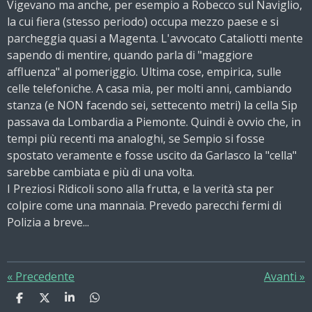
Vigevano ma anche, per esempio a Robecco sul Naviglio,
la cui fiera (stesso periodo) occupa mezzo paese e si
parcheggia quasi a Magenta. L'avvocato Cataliotti mente
sapendo di mentire, quando parla di "maggiore
affluenza" al pomeriggio. Ultima cose, empirica, sulle
celle telefoniche. A casa mia, per molti anni, cambiando
stanza (e NON facendo sei, settecento metri) la cella Sip
passava da Lombardia a Piemonte. Quindi è ovvio che, in
tempi più recenti ma analoghi, se Sempio si fosse
spostato veramente e fosse uscito da Garlasco la "cella"
sarebbe cambiata e più di una volta.
I Preziosi Ridicoli sono alla frutta, e la verità sta per
colpire come una mannaia. Prevedo parecchi fermi di
Polizia a breve...
«
Precedente
Avanti
»
C
C
C
C