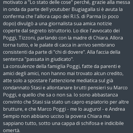
motivato a "Lo stato delle cose" perché, grazie alla messa
in onda da parte dell youtuber Bugiagalla si è avuta la
conferma che l'allora capo dei R.I.S. di Parma (o poco
dopo) divulgò a una giornalista sua amica notizie
coperte dal segreto istruttorio. Lo dice l'avvocato dei
Poggi, Tizzoni, parlando con la madre di Chiara. Allora
torna tutto, e le palate di cacca in arrivo sembrano
consistenti da parte di "chi di dovere". Alla faccia della
sentenza "passata in giudicato".
La consulenze della famiglia Poggi, fatte da parenti e
amici degli amici, non hanno mai trovato alcun credito,
atte solo a spostare l'attenzione mediatica sul già
condannato Stasi e allontanare brutti pensieri su Marco
Poggi, e quello che sa o non sa. Io sono abbastanza
convinto che Stasi sia stato un capro espiatorio per altre
brutture, e che Marco Poggi - me lo auguro! - e Andrea
Sempio non abbiano ucciso la povera Chiara ma
sappiano tutto, sotto una cappa di schifosa e indicibile
omertà.