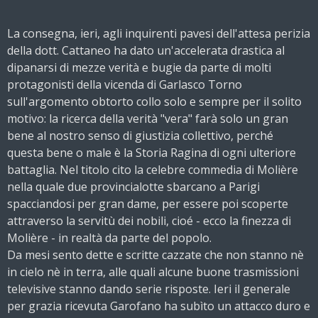
La consegna, ieri, agli inquirenti pavesi dell'attesa perizia
della dott. Cattaneo ha dato un'accelerata drastica al
dipanarsi di mezze verità e bugie da parte di molti
protagonisti della vicenda di Garlasco Torno
sull'argomento obtorto collo solo e sempre per il solito
motivo: la ricerca della verità "vera" farà solo un gran
bene al nostro senso di giustizia collettivo, perché
questa bene o male è la Storia Ragina di ogni ulteriore
battaglia. Nel titolo cito la celebre commedia di Molière
nella quale due provincialotte sbarcano a Parigi
spacciandosi per gran dame, per essere poi scoperte
attraverso la servitù dei nobili, cioé - ecco la finezza di
Molière - in realtà da parte del popolo.
Da mesi sento dette e scritte cazzate che non stanno nè
in cielo nè in terra, alle quali alcune buone trasmissioni
televisive stanno dando serie risposte. Ieri il generale
per grazia ricevuta Garofano ha subìto un attacco duro e