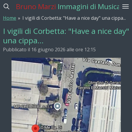
Bruno Marzi
Immagini di Musica
Vai
al
Home
»
I vigili di Corbetta: "Have a nice day" una cippa...
contenuto
principale
I vigili di Corbetta: "Have a nice day"
una cippa...
Pubblicato il 16 giugno 2026 alle ore 12:15