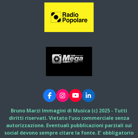
F
I
Y
L
a
n
o
i
c
s
u
n
Bruno Marzi Immagini di Musica (c) 2025 - Tutti
e
t
T
k
diritti riservati. Vietato l'uso commerciale senza
b
a
u
e
autorizzazione. Eventuali pubblicazioni parziali sui
o
g
b
d
social devono sempre citare la fonte. E' obbligatorio
o
r
e
I