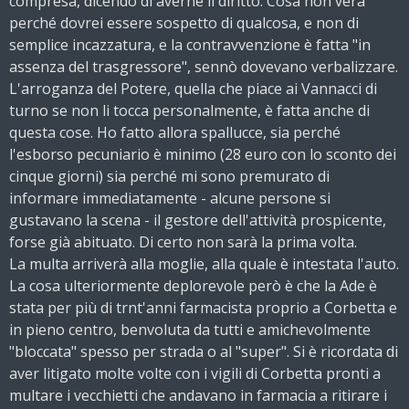
compresa, dicendo di averne il diritto. Cosa non vera
perché dovrei essere sospetto di qualcosa, e non di
semplice incazzatura, e la contravvenzione è fatta "in
assenza del trasgressore", sennò dovevano verbalizzare.
L'arroganza del Potere, quella che piace ai Vannacci di
turno se non li tocca personalmente, è fatta anche di
questa cose. Ho fatto allora spallucce, sia perché
l'esborso pecuniario è minimo (28 euro con lo sconto dei
cinque giorni) sia perché mi sono premurato di
informare immediatamente - alcune persone si
gustavano la scena - il gestore dell'attività prospicente,
forse già abituato. Di certo non sarà la prima volta.
La multa arriverà alla moglie, alla quale è intestata l'auto.
La cosa ulteriormente deplorevole però è che la Ade è
stata per più di trnt'anni farmacista proprio a Corbetta e
in pieno centro, benvoluta da tutti e amichevolmente
"bloccata" spesso per strada o al "super". Si è ricordata di
aver litigato molte volte con i vigili di Corbetta pronti a
multare i vecchietti che andavano in farmacia a ritirare i