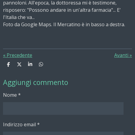
pannoloni. All'epoca, la dottoressa mi è testimone,
risposero: "Possono andare in un'altra farmacia"... E'
l'Italia che va...
Foto da Google Maps. Il Mercatino è in basso a destra.
«
Precedente
Avanti
»
C
C
C
C
o
o
o
o
n
n
n
n
Aggiungi commento
d
d
d
d
i
i
i
i
v
v
v
v
Nome *
i
i
i
i
d
d
d
d
i
i
i
i
Indirizzo email *